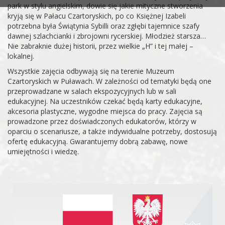
park w stylu angielskim, dowie się jakie mityczne stworzenia
kryją się w Pałacu Czartoryskich, po co Księżnej Izabeli
potrzebna była Świątynia Sybilli oraz zgłębi tajemnice szafy
dawnej szlachcianki i zbrojowni rycerskiej. Młodzież starsza…
Nie zabraknie dużej historii, przez wielkie „H” i tej małej –
lokalnej.
Wszystkie zajęcia odbywają się na terenie Muzeum
Czartoryskich w Puławach. W zależności od tematyki będą one
przeprowadzane w salach ekspozycyjnych lub w sali
edukacyjnej. Na uczestników czekać będą karty edukacyjne,
akcesoria plastyczne, wygodne miejsca do pracy. Zajęcia są
prowadzone przez doświadczonych edukatorów, którzy w
oparciu o scenariusze, a także indywidualne potrzeby, dostosują
ofertę edukacyjną. Gwarantujemy dobrą zabawę, nowe
umiejętności i wiedzę.