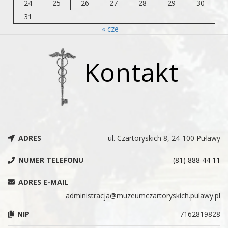
24
25
26
27
28
29
30
31
« cze
Kontakt
ADRES
ul. Czartoryskich 8, 24-100 Puławy
NUMER TELEFONU
(81) 888 44 11
ADRES E-MAIL
administracja@muzeumczartoryskich.pulawy.pl
NIP
7162819828