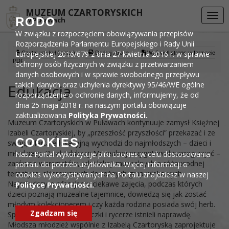
Przejdź do menu
Przejdź do stopki strony
Przejdź do głównej treści strony
DEKLARACJA DOSTĘPNOŚCI
MUZEUM CZARTORYSKICH
Togg
RODO
w Puławach
navi
W związku z rozpoczęciem obowiązywania przepisów
Rozporządzenia Parlamentu Europejskiego i Rady Unii
Europejskiej 2016/679 z dnia 27 kwietnia 2016 r. w sprawie
Czytaj artykuł (lektor)
Drukuj stronę
Wyświetl stronę w formacie
PDF
ochrony osób fizycznych w związku z przetwarzaniem
danych osobowych i w sprawie swobodnego przepływu
takich danych oraz uchylenia dyrektywy 95/46/WE ogólne
Edukacja
rozporządzenie o ochronie danych, informujemy, że od
dnia 25 maja 2018 r. na naszym portalu obowiązuje
zaktualizowana
Polityka Prywatności.
Muzeum Czartoryskich w Puławach kontynuuje zamysł Księżnej
Izabeli Czartoryskiej, by „przeszłość przyszłości” przekazać i ze
COOKIES
swoją ofertą edukacyjną wychodzi do najmłodszych – dzieci i
młodzieży. Dział Edukacji Muzealnej przygotował szereg zajęć –
Nasz Portal wykorzytuje pliki cookies w celu dostosowania
zarówno warsztatów, jak i lekcji muzealnych o różnorodnej
portalu do potrzeb użytkownika. Więcej informacji o
tematyce, skierowanych do rożnych grup wiekowych.
cookies wykorzystywanych na Portalu znajdziesz w naszej
Najmłodszym oferujemy ciekawe zajęcia, podczas których
Polityce Prywatności.
dzieci poznają muzealne tajemnice, dowiedzą się jak zostać
młodym kolekcjonerem i czy każda rodzina posiada swój herb.
Zgadzam się
Sprawdzą też, czy księżniczki i rycerze istnieli naprawdę.
Młodsza młodzież wspólnie z Izabelą Czartoryską zaprojektuje