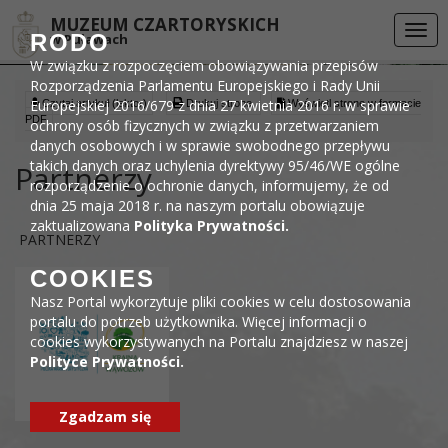
Przejdź do menu
Przejdź do stopki strony
Przejdź do głównej treści strony
DEKLARACJA DOSTĘPNOŚCI
MUZEUM CZARTORYSKICH
Togg
RODO
w Puławach
navi
W związku z rozpoczęciem obowiązywania przepisów
Rozporządzenia Parlamentu Europejskiego i Rady Unii
Europejskiej 2016/679 z dnia 27 kwietnia 2016 r. w sprawie
Czytaj artykuł (lektor)
Drukuj stronę
Wyświetl stronę w formacie
PDF
ochrony osób fizycznych w związku z przetwarzaniem
danych osobowych i w sprawie swobodnego przepływu
takich danych oraz uchylenia dyrektywy 95/46/WE ogólne
Partnerzy
rozporządzenie o ochronie danych, informujemy, że od
dnia 25 maja 2018 r. na naszym portalu obowiązuje
zaktualizowana
Polityka Prywatności.
PARTNERZY
COOKIES
Nasz Portal wykorzytuje pliki cookies w celu dostosowania
portalu do potrzeb użytkownika. Więcej informacji o
cookies wykorzystywanych na Portalu znajdziesz w naszej
Polityce Prywatności.
Zgadzam się