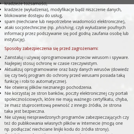
kradzieże tożsamości,
kradzieże (wyłudzenia), modyfikacje bądź niszczenie danych,
blokowanie dostępu do usług,
spam (niechciane lub niepotrzebne wiadomości elektroniczne),
ataki socjotechniczne (np.
phishing
, czyli wyłudzanie poufnych
informacji przez podszywanie się pod godną zaufania osobę lub
instytucję).
Sposoby zabezpieczenia się przed zagrożeniami:
Zainstaluj i używaj oprogramowania przeciw wirusom i spyware.
Najlepiej stosuj ochronę w czasie rzeczywistym.
Aktualizuj oprogramowanie oraz bazy danych wirusów (dowiedz
się czy twój program do ochrony przed wirusami posiada taką
funkcję i robi to automatycznie).
Nie otwieraj plików nieznanego pochodzenia.
Nie korzystaj ze stron banków, poczty elektronicznej czy portali
społecznościowych, które nie mają ważnego certyfikatu, chyba,
że masz stuprocentową pewność z innego źródła, że strona
taka jest bezpieczna.
Nie używaj niesprawdzonych programów zabezpieczających czy
też do publikowania własnych plików w Internecie (mogą one
np. podłączać niechciane linijki kodu do źródła strony).