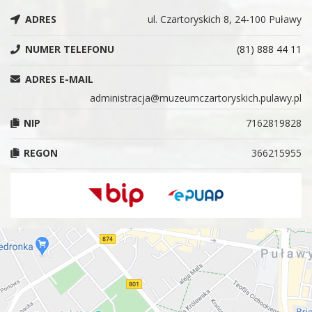
ADRES
ul. Czartoryskich 8, 24-100 Puławy
NUMER TELEFONU
(81) 888 44 11
ADRES E-MAIL
administracja@muzeumczartoryskich.pulawy.pl
NIP
7162819828
REGON
366215955