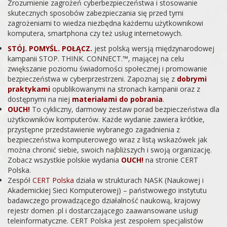
Zrozumienie zagrożeń cyberbezpieczeństwa i stosowanie
skutecznych sposobów zabezpieczania się przed tymi
zagrożeniami to wiedza niezbędna każdemu użytkownikowi
komputera, smartphona czy też usług internetowych.
STÓJ. POMYŚL. POŁĄCZ.
jest polską wersją międzynarodowej
kampanii STOP. THINK. CONNECT.™, mającej na celu
zwiększanie poziomu świadomości społecznej i promowanie
bezpieczeństwa w cyberprzestrzeni. Zapoznaj się z
dobrymi
praktykami
opublikowanymi na stronach kampanii oraz z
dostępnymi na niej
materiałami do pobrania
.
OUCH!
To cykliczny, darmowy zestaw porad bezpieczeństwa dla
użytkowników komputerów. Każde wydanie zawiera krótkie,
przystępne przedstawienie wybranego zagadnienia z
bezpieczeństwa komputerowego wraz z listą wskazówek jak
można chronić siebie, swoich najbliższych i swoją organizację.
Zobacz wszystkie polskie wydania
OUCH!
na stronie CERT
Polska.
Zespół
CERT Polska
działa w strukturach NASK (Naukowej i
Akademickiej Sieci Komputerowej) – państwowego instytutu
badawczego prowadzącego działalność naukową, krajowy
rejestr domen .pl i dostarczającego zaawansowane usługi
teleinformatyczne. CERT Polska jest zespołem specjalistów