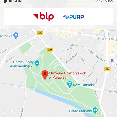
REGON
366215955