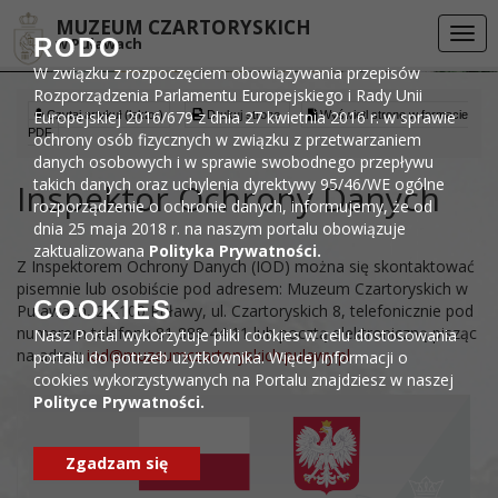
Przejdź do menu
Przejdź do stopki strony
Przejdź do głównej treści strony
DEKLARACJA DOSTĘPNOŚCI
MUZEUM CZARTORYSKICH
Togg
RODO
w Puławach
navi
W związku z rozpoczęciem obowiązywania przepisów
Rozporządzenia Parlamentu Europejskiego i Rady Unii
Europejskiej 2016/679 z dnia 27 kwietnia 2016 r. w sprawie
Czytaj artykuł (lektor)
Drukuj stronę
Wyświetl stronę w formacie
PDF
ochrony osób fizycznych w związku z przetwarzaniem
danych osobowych i w sprawie swobodnego przepływu
takich danych oraz uchylenia dyrektywy 95/46/WE ogólne
Inspektor Ochrony Danych
rozporządzenie o ochronie danych, informujemy, że od
dnia 25 maja 2018 r. na naszym portalu obowiązuje
zaktualizowana
Polityka Prywatności.
Z Inspektorem Ochrony Danych (IOD) można się skontaktować
pisemnie lub osobiście pod adresem: Muzeum Czartoryskich w
COOKIES
Puławach, 24-100 Puławy, ul. Czartoryskich 8, telefonicznie pod
numerem telefonu 81 888 44 11 lub pocztą elektroniczną pisząc
Nasz Portal wykorzytuje pliki cookies w celu dostosowania
na adres:
iod@muzeumczartoryskich.pulawy.pl
portalu do potrzeb użytkownika. Więcej informacji o
cookies wykorzystywanych na Portalu znajdziesz w naszej
Polityce Prywatności.
Zgadzam się