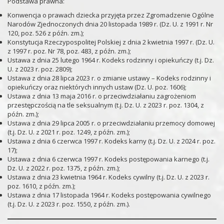
Podstawa prawna:
Konwencja o prawach dziecka przyjęta przez Zgromadzenie Ogólne
Narodów Zjednoczonych dnia 20 listopada 1989 r. (Dz. U. z 1991 r. Nr
120, poz. 526 z późn. zm.);
Konstytucja Rzeczypospolitej Polskiej z dnia 2 kwietnia 1997 r. (Dz. U.
z 1997 r. poz. Nr 78, poz. 483, z późn. zm.);
Ustawa z dnia 25 lutego 1964 r. Kodeks rodzinny i opiekuńczy (t.j. Dz.
U. z 2023 r. poz. 2809);
Ustawa z dnia 28 lipca 2023 r. o zmianie ustawy – Kodeks rodzinny i
opiekuńczy oraz niektórych innych ustaw (Dz. U. poz. 1606);
Ustawa z dnia 13 maja 2016 r. o przeciwdziałaniu zagrożeniom
przestępczością na tle seksualnym (t.j. Dz. U. z 2023 r. poz. 1304, z
późn. zm.);
Ustawa z dnia 29 lipca 2005 r. o przeciwdziałaniu przemocy domowej
(t.j. Dz. U. z 2021 r. poz. 1249, z późn. zm.);
Ustawa z dnia 6 czerwca 1997 r. Kodeks karny (t.j. Dz. U. z 2024 r. poz.
17);
Ustawa z dnia 6 czerwca 1997 r. Kodeks postępowania karnego (t.j.
Dz. U. z 2022 r. poz. 1375, z późn. zm.);
Ustawa z dnia 23 kwietnia 1964 r. Kodeks cywilny (t.j. Dz. U. z 2023 r.
poz. 1610, z późn. zm.);
Ustawa z dnia 17 listopada 1964 r. Kodeks postępowania cywilnego
(t.j. Dz. U. z 2023 r. poz. 1550, z późn. zm.).