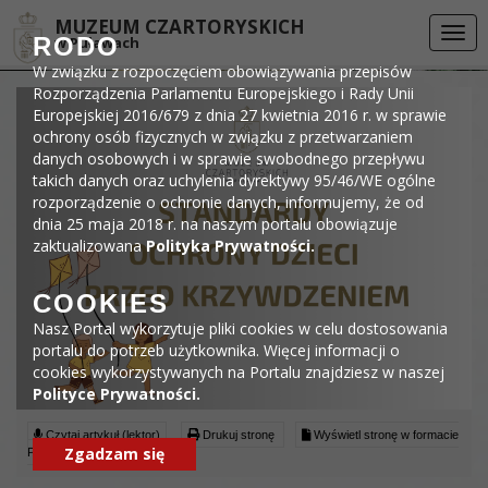
Przejdź do menu
Przejdź do stopki strony
Przejdź do głównej treści strony
DEKLARACJA DOSTĘPNOŚCI
MUZEUM CZARTORYSKICH
Togg
RODO
w Puławach
navi
W związku z rozpoczęciem obowiązywania przepisów
Rozporządzenia Parlamentu Europejskiego i Rady Unii
Europejskiej 2016/679 z dnia 27 kwietnia 2016 r. w sprawie
ochrony osób fizycznych w związku z przetwarzaniem
danych osobowych i w sprawie swobodnego przepływu
takich danych oraz uchylenia dyrektywy 95/46/WE ogólne
rozporządzenie o ochronie danych, informujemy, że od
dnia 25 maja 2018 r. na naszym portalu obowiązuje
zaktualizowana
Polityka Prywatności.
COOKIES
Nasz Portal wykorzytuje pliki cookies w celu dostosowania
portalu do potrzeb użytkownika. Więcej informacji o
cookies wykorzystywanych na Portalu znajdziesz w naszej
Polityce Prywatności.
Czytaj artykuł (lektor)
Drukuj stronę
Wyświetl stronę w formacie
Zgadzam się
PDF