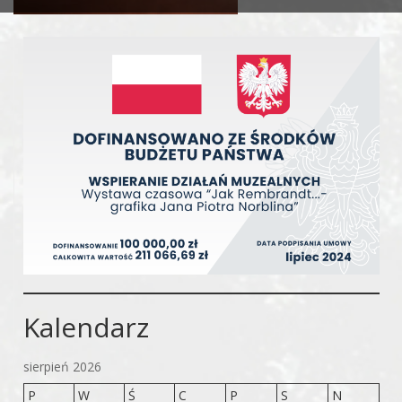
Kalendarz
sierpień 2026
P
W
Ś
C
P
S
N