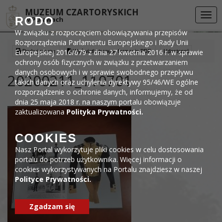
Przejdź do menu
Przejdź do stopki strony
Przejdź do głównej treści strony
DEKLARACJA DOSTĘPNOŚCI
MUZEUM CZARTORYSKICH
Togg
RODO
w Puławach
navi
W związku z rozpoczęciem obowiązywania przepisów
Rozporządzenia Parlamentu Europejskiego i Rady Unii
Europejskiej 2016/679 z dnia 27 kwietnia 2016 r. w sprawie
Drukuj stronę
Wyświetl stronę w formacie PDF
Udostępnij
ochrony osób fizycznych w związku z przetwarzaniem
danych osobowych i w sprawie swobodnego przepływu
20200211_110701
takich danych oraz uchylenia dyrektywy 95/46/WE ogólne
rozporządzenie o ochronie danych, informujemy, że od
dnia 25 maja 2018 r. na naszym portalu obowiązuje
zaktualizowana
Polityka Prywatności.
COOKIES
Nasz Portal wykorzytuje pliki cookies w celu dostosowania
portalu do potrzeb użytkownika. Więcej informacji o
cookies wykorzystywanych na Portalu znajdziesz w naszej
Polityce Prywatności.
Zgadzam się