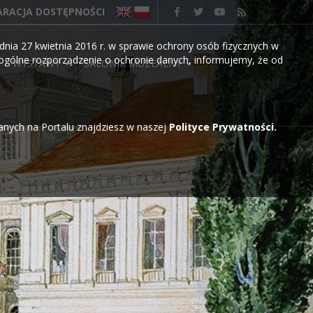
ARACJA DOSTĘPNOŚCI
nia 27 kwietnia 2016 r. w sprawie ochrony osób fizycznych w
gólne rozporządzenie o ochronie danych, informujemy, że od
WYSTAWY
SALONIK MUZEALNY
wanych na Portalu znajdziesz w naszej
Polityce Prywatności.