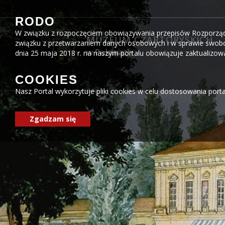
Przejdź do menu
Przejdź do stopki strony
Przejdź do głównej treści strony
RODO
W związku z rozpoczęciem obowiązywania przepisów Rozporządzen
MUZEUM CZARTORYSKICH
związku z przetwarzaniem danych osobowych i w sprawie swobo
w Puławach
dnia 25 maja 2018 r. na naszym portalu obowiązuje zaktualizo
COOKIES
Nasz Portal wykorzytuje pliki cookies w celu dostosowania port
Zgadzam się