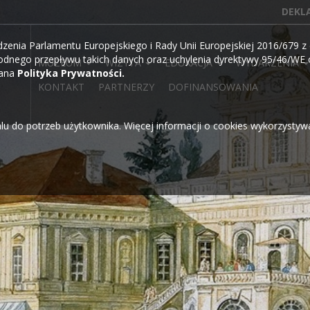
DEKL
ia Parlamentu Europejskiego i Rady Unii Europejskiej 2016/679 z d
dnego przepływu takich danych oraz uchylenia dyrektywy 95/46/WE o
MUZEUM
WIZYTA
EDUKACJA
WYDARZENIA
wana
Polityka Prywatności.
KONTAKT
PARTNERZY
DOFINANSOWANIA
alu do potrzeb użytkownika. Więcej informacji o cookies wykorzysty