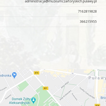
administracja@muzeumczartoryskich.pulawy.pl
7162819828
366215955