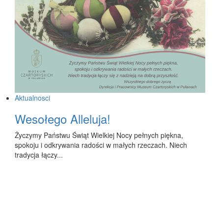
Aktualnosci
Wesołego Alleluja!
Życzymy Państwu Świąt Wielkiej Nocy pełnych piękna,
spokoju i odkrywania radości w małych rzeczach. Niech
tradycja łączy...
2 kwietnia 2026
1
2
3
…
9
Następne »