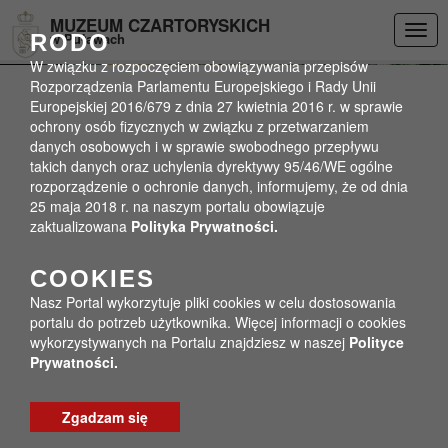
Przejdź do menu
Przejdź do stopki strony
Przejdź do głównej treści strony
DEKLARACJA DOSTĘPNOŚCI
MUZEUM CZARTORYSKICH
Togg
RODO
w Puławach
navig
W związku z rozpoczęciem obowiązywania przepisów
Rozporządzenia Parlamentu Europejskiego i Rady Unii
Europejskiej 2016/679 z dnia 27 kwietnia 2016 r. w sprawie
ochrony osób fizycznych w związku z przetwarzaniem
danych osobowych i w sprawie swobodnego przepływu
takich danych oraz uchylenia dyrektywy 95/46/WE ogólne
rozporządzenie o ochronie danych, informujemy, że od dnia
25 maja 2018 r. na naszym portalu obowiązuje
zaktualizowana
Polityka Prywatności.
COOKIES
Nasz Portal wykorzytuje pliki cookies w celu dostosowania
portalu do potrzeb użytkownika. Więcej informacji o cookies
wykorzystywanych na Portalu znajdziesz w naszej
Polityce
Prywatności.
Zgadzam się