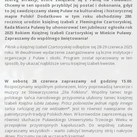
Chcemy w ten sposób przybliżyć Jej postać i dokonania, gdyż
to Jej zawdzięczamy sławę Puław na kulturalnej i historycznej
mapie Polski! Dodatkowo w tym roku obchodzimy 280.
rocznicę urodzin księżnej Izabeli z Flemingów Czartoryskiej,
Rada Miasta Puławy by uhonorować ten jubileusz ogłosiła rok
2025 Rokiem Księżnej Izabeli Czartoryskiej w Mieście Puławy.
Zapraszamy do wspólnego świętowania!
Piknik u księżnej Izabeli Czartoryskiej
odbędzie się 28-29 czerwca 2025
roku. W dwudniowe wydarzenie zaangażowane są liczne instytucje i
organizacje z Puław i okolic. Program został opracowany w ten
sposób, by ukazać najbliższe sercu księżnej Izabeli kwestie.
W sobotę 28 czerwca zapraszamy od godziny 15.00.
Rozpoczynamy wspólnym polonezem, który poprowadzą tancerze i
muzycy ze Stowarzyszenia „Dla Folkloru”. Wspólny taniec tego
polskiego tańca narodowego przypomina ulubiony taniec księżnej
Izabeli
Księżna lubiła zabawy. Prócz polonezów jednak nigdy innego
tańca tańczącej jej nie widziałem
*. Jest to również nawiązanie do
patriotycznych tradycji Polskich Aten. W korowodzie zaprezentują się
również słuchacze Puławskiego Uniwersytetu Trzeciego Wieku w
przepięknie przystrojonych kapeluszach. Do wspólnej zabawy
zapraszamy wszystkich – warto założyć tematyczny strój i nakrycie
głowy. Poczujmy się jak w czasach księżnej!