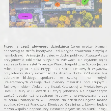
Przednia część głównego dziedzińca
(teren między bramą i
sadzawką) to strefa kreatywna i edukacyjna stworzona z myślą o
najmłodszych. Animacje dla dzieci w duchu publikacji
Puławianka Iza
przygotowała Biblioteka Miejska w Puławach. Na czytanie bajek
zaprasza Uniwersytet Trzeciego Wieku. Niepubliczna Szkoła Jezusa
Miłosiernego oraz Las Przygodas i Kraina Lessowych Wąwozów
przygotowali strefy aktywności dla dzieci w duchu XVIII wieku. Nie
zabraknie bliskiego spotkania ze sztuką – na młodych
utalentowanych czekają dwa plenery malarskie pod czujnym i
fachowym okiem Aleksandry Kozak-Kotowskiej z Młodzieżowego
Domu Kultury w Puławach i Patrycji Johansen. Na najmłodszych
czekać będzie też przestrzeń kreatywna przygotowana przez
Muzeum Czartoryskich w Puławach. Na dziedzińcu będzie można
spotkać również Franciszka Dionizego Kniaźnina, z którym będzie
można wspólnie napisać listy. Postać ta pojawi się na pikniku dzięki