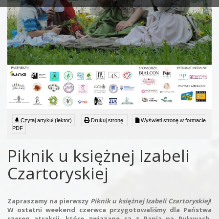
Czytaj artykuł (lektor)
Drukuj stronę
Wyświetl stronę w formacie
PDF
Piknik u księżnej Izabeli
Czartoryskiej
Zapraszamy na pierwszy
Piknik u księżnej Izabeli Czartoryskiej
!
W ostatni weekend czerwca przygotowaliśmy dla Państwa
szereg atrakcji, które związane są z Panią na Puławach.