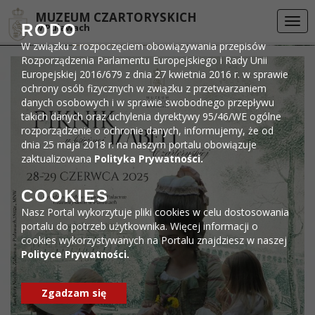
Przejdź do menu
Przejdź do stopki strony
Przejdź do głównej treści strony
DEKLARACJA DOSTĘPNOŚCI
MUZEUM CZARTORYSKICH
Togg
RODO
w Puławach
navi
W związku z rozpoczęciem obowiązywania przepisów
Rozporządzenia Parlamentu Europejskiego i Rady Unii
Europejskiej 2016/679 z dnia 27 kwietnia 2016 r. w sprawie
ochrony osób fizycznych w związku z przetwarzaniem
danych osobowych i w sprawie swobodnego przepływu
takich danych oraz uchylenia dyrektywy 95/46/WE ogólne
rozporządzenie o ochronie danych, informujemy, że od
dnia 25 maja 2018 r. na naszym portalu obowiązuje
zaktualizowana
Polityka Prywatności.
COOKIES
Nasz Portal wykorzytuje pliki cookies w celu dostosowania
portalu do potrzeb użytkownika. Więcej informacji o
cookies wykorzystywanych na Portalu znajdziesz w naszej
Polityce Prywatności.
Zgadzam się