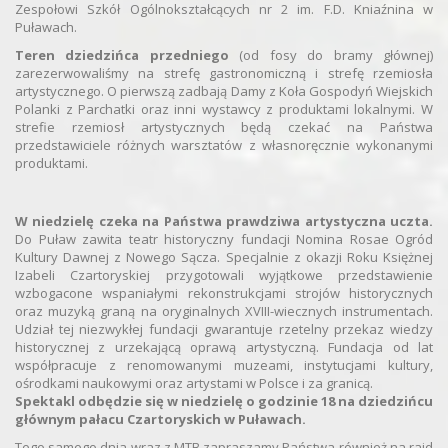
Zespołowi Szkół Ogólnokształcących nr 2 im. F.D. Kniaźnina w
Puławach.
Teren dziedzińca przedniego
(od fosy do bramy głównej)
zarezerwowaliśmy na strefę gastronomiczną i strefę rzemiosła
artystycznego. O pierwszą zadbają Damy z Koła Gospodyń Wiejskich
Polanki z Parchatki oraz inni wystawcy z produktami lokalnymi. W
strefie rzemiosł artystycznych będą czekać na Państwa
przedstawiciele różnych warsztatów z własnoręcznie wykonanymi
produktami.
W niedzielę czeka na Państwa prawdziwa artystyczna uczta.
Do Puław zawita teatr historyczny fundacji Nomina Rosae Ogród
Kultury Dawnej z Nowego Sącza. Specjalnie z okazji Roku Księżnej
Izabeli Czartoryskiej przygotowali wyjątkowe przedstawienie
wzbogacone wspaniałymi rekonstrukcjami strojów historycznych
oraz muzyką graną na oryginalnych XVIII-wiecznych instrumentach.
Udział tej niezwykłej fundacji gwarantuje rzetelny przekaz wiedzy
historycznej z urzekającą oprawą artystyczną. Fundacja od lat
współpracuje z renomowanymi muzeami, instytucjami kultury,
ośrodkami naukowymi oraz artystami w Polsce i za granicą.
Spektakl odbędzie się w niedzielę o godzinie 18 na dziedzińcu
głównym pałacu Czartoryskich w Puławach.
Tego samego dnia wraz z MTB zapraszamy Państwa również na rajd