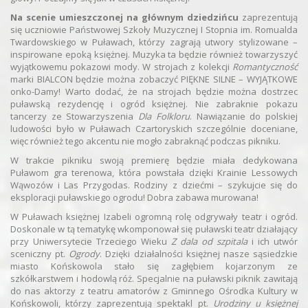
Na scenie umieszczonej na głównym dziedzińcu
zaprezentują
się uczniowie Państwowej Szkoły Muzycznej I Stopnia im. Romualda
Twardowskiego w Puławach, którzy zagrają utwory stylizowane –
inspirowane epoką księżnej. Muzyka ta będzie również towarzyszyć
wyjątkowemu pokazowi mody. W strojach z kolekcji
Romantyczność
marki BIALCON będzie można zobaczyć PIĘKNE SILNE – WYJĄTKOWE
onko-Damy! Warto dodać, że na strojach będzie można dostrzec
puławską rezydencję i ogród księżnej. Nie zabraknie pokazu
tancerzy ze Stowarzyszenia
Dla Folkloru
. Nawiązanie do polskiej
ludowości było w Puławach Czartoryskich szczególnie doceniane,
więc również tego akcentu nie mogło zabraknąć podczas pikniku.
W trakcie pikniku swoją premierę będzie miała dedykowana
Puławom gra terenowa, która powstała dzięki Krainie Lessowych
Wąwozów i Las Przygodas. Rodziny z dziećmi – szykujcie się do
eksploracji puławskiego ogrodu! Dobra zabawa murowana!
W Puławach księżnej Izabeli ogromną rolę odgrywały teatr i ogród.
Doskonale w tą tematykę wkomponował się puławski teatr działający
przy Uniwersytecie Trzeciego Wieku
Z dala od szpitala
i ich utwór
sceniczny pt.
Ogrody
. Dzięki działalności księżnej nasze sąsiedzkie
miasto Końskowola stało się zagłębiem kojarzonym ze
szkółkarstwem i hodowlą róż. Specjalnie na puławski piknik zawitają
do nas aktorzy z teatru amatorów z Gminnego Ośrodka Kultury w
Końskowoli, którzy zaprezentują spektakl pt.
Urodziny u księżnej