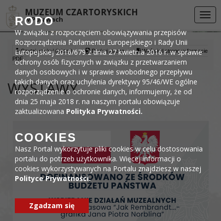
Przejdź do menu
Przejdź do stopki strony
Przejdź do głównej treści strony
DEKLARACJA DOSTĘPNOŚCI
MUZEUM CZARTORYSKICH
Togg
RODO
w Puławach
navi
W związku z rozpoczęciem obowiązywania przepisów
Rozporządzenia Parlamentu Europejskiego i Rady Unii
Europejskiej 2016/679 z dnia 27 kwietnia 2016 r. w sprawie
Czytaj artykuł (lektor)
Drukuj stronę
Wyświetl stronę w formacie
PDF
ochrony osób fizycznych w związku z przetwarzaniem
danych osobowych i w sprawie swobodnego przepływu
takich danych oraz uchylenia dyrektywy 95/46/WE ogólne
WYSTAWY
rozporządzenie o ochronie danych, informujemy, że od
dnia 25 maja 2018 r. na naszym portalu obowiązuje
zaktualizowana
Polityka Prywatności.
COOKIES
Nasz Portal wykorzytuje pliki cookies w celu dostosowania
portalu do potrzeb użytkownika. Więcej informacji o
cookies wykorzystywanych na Portalu znajdziesz w naszej
Polityce Prywatności.
Zgadzam się