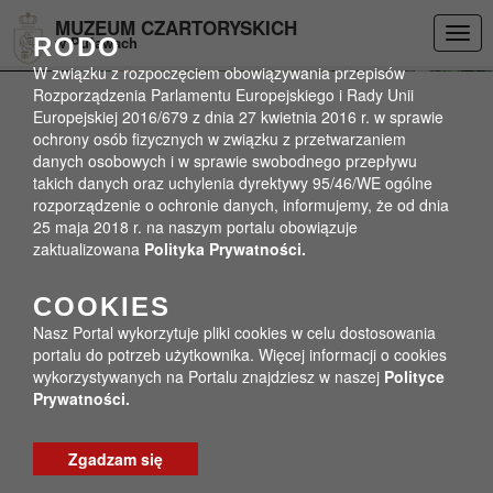
Przejdź do menu
Przejdź do stopki strony
Przejdź do głównej treści strony
DEKLARACJA DOSTĘPNOŚCI
MUZEUM CZARTORYSKICH
Togg
RODO
w Puławach
navig
W związku z rozpoczęciem obowiązywania przepisów
Rozporządzenia Parlamentu Europejskiego i Rady Unii
Europejskiej 2016/679 z dnia 27 kwietnia 2016 r. w sprawie
ochrony osób fizycznych w związku z przetwarzaniem
danych osobowych i w sprawie swobodnego przepływu
takich danych oraz uchylenia dyrektywy 95/46/WE ogólne
rozporządzenie o ochronie danych, informujemy, że od dnia
25 maja 2018 r. na naszym portalu obowiązuje
zaktualizowana
Polityka Prywatności.
COOKIES
Nasz Portal wykorzytuje pliki cookies w celu dostosowania
portalu do potrzeb użytkownika. Więcej informacji o cookies
wykorzystywanych na Portalu znajdziesz w naszej
Polityce
Prywatności.
Zgadzam się