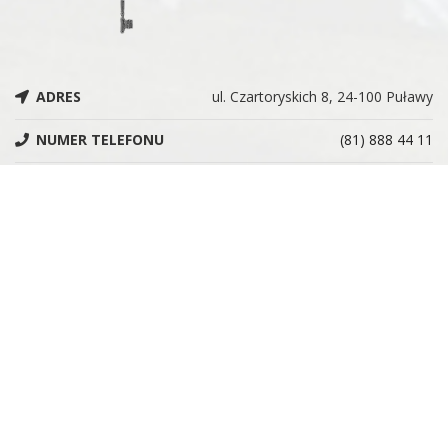
ADRES
ul. Czartoryskich 8, 24-100 Puławy
NUMER TELEFONU
(81) 888 44 11
ADRES E-MAIL
administracja@muzeumczartoryskich.pulawy.pl
NIP
7162819828
REGON
366215955