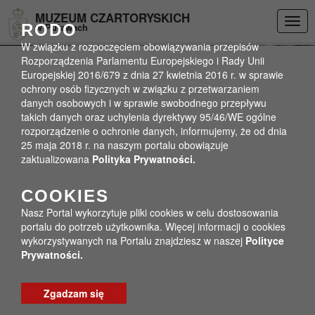
Przejdź do menu
Przejdź do stopki strony
Przejdź do głównej treści strony
DEKLARACJA DOSTĘPNOŚCI
MUZEUM CZARTORYSKICH
Togg
RODO
w Puławach
navig
W związku z rozpoczęciem obowiązywania przepisów
Rozporządzenia Parlamentu Europejskiego i Rady Unii
Europejskiej 2016/679 z dnia 27 kwietnia 2016 r. w sprawie
ochrony osób fizycznych w związku z przetwarzaniem
danych osobowych i w sprawie swobodnego przepływu
takich danych oraz uchylenia dyrektywy 95/46/WE ogólne
rozporządzenie o ochronie danych, informujemy, że od dnia
25 maja 2018 r. na naszym portalu obowiązuje
zaktualizowana
Polityka Prywatności.
COOKIES
Nasz Portal wykorzytuje pliki cookies w celu dostosowania
portalu do potrzeb użytkownika. Więcej informacji o cookies
wykorzystywanych na Portalu znajdziesz w naszej
Polityce
Prywatności.
Zgadzam się