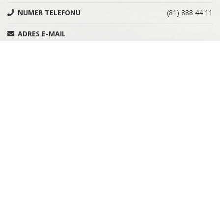
NUMER TELEFONU
(81) 888 44 11
ADRES E-MAIL
administracja@muzeumczartoryskich.pulawy.pl
NIP
7162819828
REGON
366215955