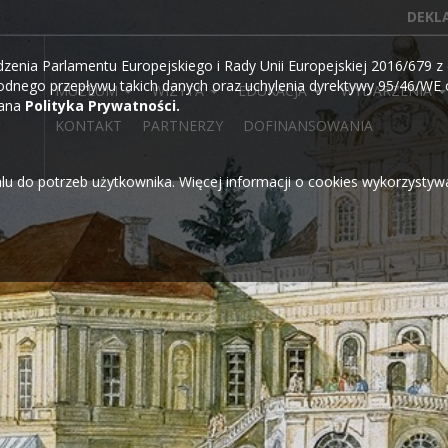
DEKL
ia Parlamentu Europejskiego i Rady Unii Europejskiej 2016/679 z d
dnego przepływu takich danych oraz uchylenia dyrektywy 95/46/WE o
MUZEUM
WIZYTA
EDUKACJA
WYDARZENIA
wana
Polityka Prywatności.
KONTAKT
PARTNERZY
DOFINANSOWANIA
alu do potrzeb użytkownika. Więcej informacji o cookies wykorzysty