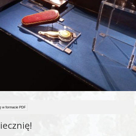
ę w formacie PDF
iecznię!