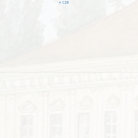
« cze