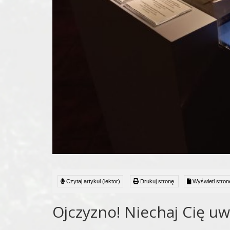
Czytaj artykuł (lektor)
Drukuj stronę
Wyświetl stron
Ojczyzno! Niechaj Cię uw