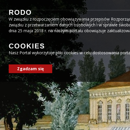
Przejdź do menu
Przejdź do stopki strony
Przejdź do głównej treści strony
RODO
W związku z rozpoczęciem obowiązywania przepisów Rozporządzen
MUZEUM CZARTORYSKICH
związku z przetwarzaniem danych osobowych i w sprawie swobo
w Puławach
dnia 25 maja 2018 r. na naszym portalu obowiązuje zaktualizo
COOKIES
Nasz Portal wykorzytuje pliki cookies w celu dostosowania port
Zgadzam się