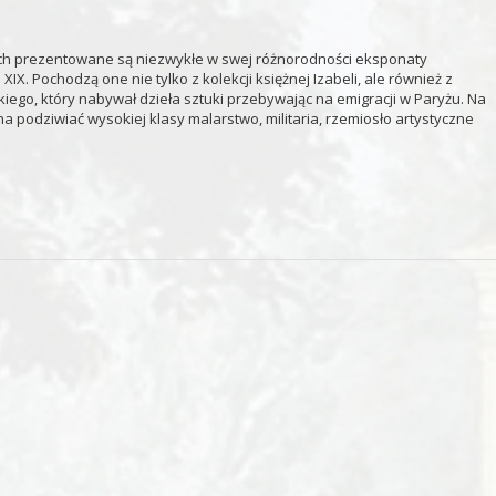
kich prezentowane są niezwykłe w swej różnorodności eksponaty
X. Pochodzą one nie tylko z kolekcji księżnej Izabeli, ale również z
iego, który nabywał dzieła sztuki przebywając na emigracji w Paryżu. Na
na podziwiać wysokiej klasy malarstwo, militaria, rzemiosło artystyczne