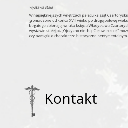
wystawa stała
W najpiękniejszych wnętrzach pałacu książąt Czartorys
gromadzone od końca XVIII wieku po drugą połowę wieku XI
bogatego zbioru jej wnuka księcia Władysława Czartorysk
wystawie stałej pt. „Ojczyzno niechaj Cię uwiecznię!” moż
czy pamiątki o charakterze historyczno-sentymentalnym.
Kontakt