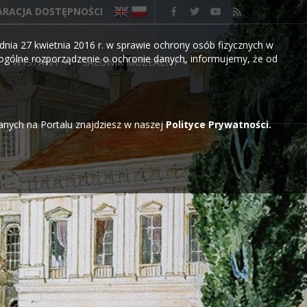
ARACJA DOSTĘPNOŚCI
nia 27 kwietnia 2016 r. w sprawie ochrony osób fizycznych w
gólne rozporządzenie o ochronie danych, informujemy, że od
WYSTAWY
SALONIK MUZEALNY
wanych na Portalu znajdziesz w naszej
Polityce Prywatności.