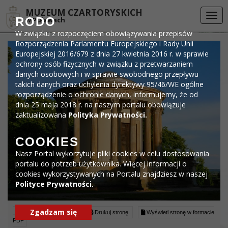
Przejdź do menu
Przejdź do stopki strony
Przejdź do głównej treści strony
DEKLARACJA DOSTĘPNOŚCI
MUZEUM CZARTORYSKICH
Togg
RODO
w Puławach
navi
W związku z rozpoczęciem obowiązywania przepisów
Rozporządzenia Parlamentu Europejskiego i Rady Unii
Europejskiej 2016/679 z dnia 27 kwietnia 2016 r. w sprawie
ochrony osób fizycznych w związku z przetwarzaniem
danych osobowych i w sprawie swobodnego przepływu
takich danych oraz uchylenia dyrektywy 95/46/WE ogólne
rozporządzenie o ochronie danych, informujemy, że od
dnia 25 maja 2018 r. na naszym portalu obowiązuje
zaktualizowana
Polityka Prywatności.
COOKIES
Nasz Portal wykorzytuje pliki cookies w celu dostosowania
portalu do potrzeb użytkownika. Więcej informacji o
cookies wykorzystywanych na Portalu znajdziesz w naszej
Polityce Prywatności.
Zgadzam się
Czytaj artykuł (lektor)
Drukuj stronę
Wyświetl stronę w formacie
PDF