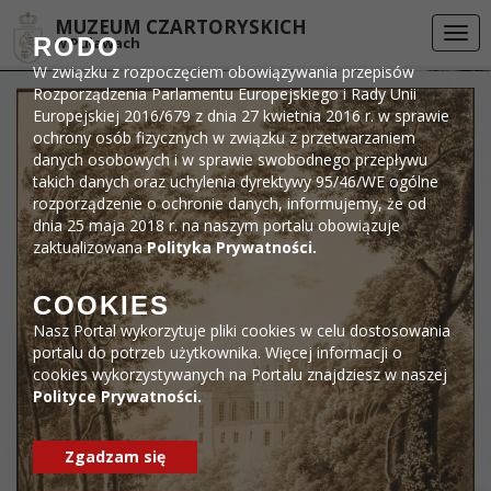
Przejdź do menu
Przejdź do stopki strony
Przejdź do głównej treści strony
DEKLARACJA DOSTĘPNOŚCI
MUZEUM CZARTORYSKICH
Togg
RODO
w Puławach
navi
W związku z rozpoczęciem obowiązywania przepisów
Rozporządzenia Parlamentu Europejskiego i Rady Unii
Europejskiej 2016/679 z dnia 27 kwietnia 2016 r. w sprawie
ochrony osób fizycznych w związku z przetwarzaniem
danych osobowych i w sprawie swobodnego przepływu
takich danych oraz uchylenia dyrektywy 95/46/WE ogólne
rozporządzenie o ochronie danych, informujemy, że od
dnia 25 maja 2018 r. na naszym portalu obowiązuje
zaktualizowana
Polityka Prywatności.
COOKIES
Nasz Portal wykorzytuje pliki cookies w celu dostosowania
portalu do potrzeb użytkownika. Więcej informacji o
cookies wykorzystywanych na Portalu znajdziesz w naszej
Polityce Prywatności.
Zgadzam się