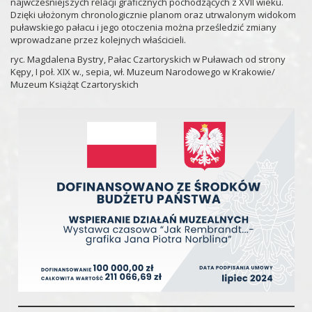
najwcześniejszych relacji graficznych pochodzących z XVII wieku.
Dzięki ułożonym chronologicznie planom oraz utrwalonym widokom
puławskiego pałacu i jego otoczenia można prześledzić zmiany
wprowadzane przez kolejnych właścicieli.
ryc. Magdalena Bystry, Pałac Czartoryskich w Puławach od strony
Kępy, I poł. XIX w., sepia, wł. Muzeum Narodowego w Krakowie/
Muzeum Książąt Czartoryskich