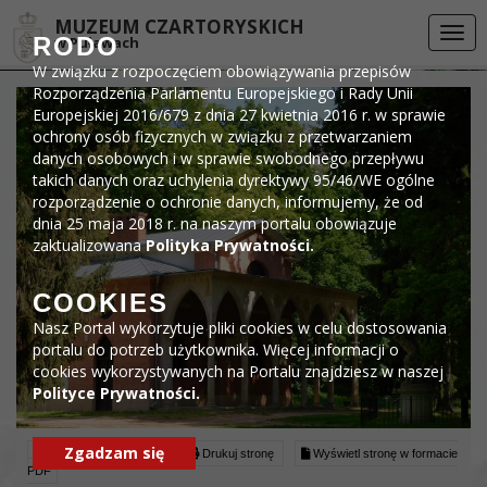
Przejdź do menu
Przejdź do stopki strony
Przejdź do głównej treści strony
DEKLARACJA DOSTĘPNOŚCI
MUZEUM CZARTORYSKICH
Togg
RODO
w Puławach
navi
W związku z rozpoczęciem obowiązywania przepisów
Rozporządzenia Parlamentu Europejskiego i Rady Unii
Europejskiej 2016/679 z dnia 27 kwietnia 2016 r. w sprawie
ochrony osób fizycznych w związku z przetwarzaniem
danych osobowych i w sprawie swobodnego przepływu
takich danych oraz uchylenia dyrektywy 95/46/WE ogólne
rozporządzenie o ochronie danych, informujemy, że od
dnia 25 maja 2018 r. na naszym portalu obowiązuje
zaktualizowana
Polityka Prywatności.
COOKIES
Nasz Portal wykorzytuje pliki cookies w celu dostosowania
portalu do potrzeb użytkownika. Więcej informacji o
cookies wykorzystywanych na Portalu znajdziesz w naszej
Polityce Prywatności.
Zgadzam się
Czytaj artykuł (lektor)
Drukuj stronę
Wyświetl stronę w formacie
PDF