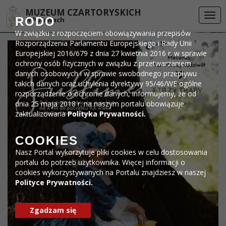
Przejdź do menu
Przejdź do stopki strony
Przejdź do głównej treści strony
DEKLARACJA DOSTĘPNOŚCI
MUZEUM CZARTORYSKICH
Togg
RODO
w Puławach
navi
W związku z rozpoczęciem obowiązywania przepisów
Rozporządzenia Parlamentu Europejskiego i Rady Unii
Europejskiej 2016/679 z dnia 27 kwietnia 2016 r. w sprawie
ochrony osób fizycznych w związku z przetwarzaniem
danych osobowych i w sprawie swobodnego przepływu
takich danych oraz uchylenia dyrektywy 95/46/WE ogólne
rozporządzenie o ochronie danych, informujemy, że od
dnia 25 maja 2018 r. na naszym portalu obowiązuje
zaktualizowana
Polityka Prywatności.
COOKIES
Nasz Portal wykorzytuje pliki cookies w celu dostosowania
portalu do potrzeb użytkownika. Więcej informacji o
cookies wykorzystywanych na Portalu znajdziesz w naszej
Polityce Prywatności.
Zgadzam się