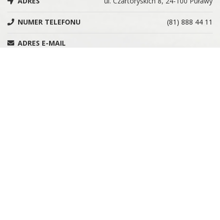
ADRES
ul. Czartoryskich 8, 24-100 Puławy
NUMER TELEFONU
(81) 888 44 11
ADRES E-MAIL
administracja@muzeumczartoryskich.pulawy.pl
NIP
7162819828
REGON
366215955