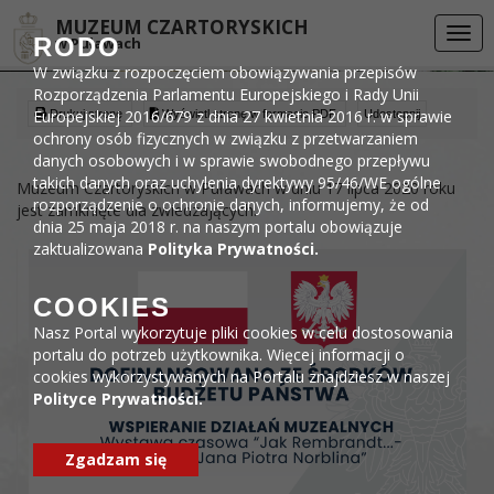
Przejdź do menu
Przejdź do stopki strony
Przejdź do głównej treści strony
DEKLARACJA DOSTĘPNOŚCI
MUZEUM CZARTORYSKICH
Togg
RODO
w Puławach
navi
W związku z rozpoczęciem obowiązywania przepisów
Rozporządzenia Parlamentu Europejskiego i Rady Unii
Europejskiej 2016/679 z dnia 27 kwietnia 2016 r. w sprawie
Drukuj stronę
Wyświetl stronę w formacie PDF
Udostępnij
ochrony osób fizycznych w związku z przetwarzaniem
danych osobowych i w sprawie swobodnego przepływu
takich danych oraz uchylenia dyrektywy 95/46/WE ogólne
Muzeum Czartoryskich w Puławach w dniu 17 lipca 2020 roku
rozporządzenie o ochronie danych, informujemy, że od
jest zamknięte dla zwiedzających.
dnia 25 maja 2018 r. na naszym portalu obowiązuje
zaktualizowana
Polityka Prywatności.
COOKIES
Nasz Portal wykorzytuje pliki cookies w celu dostosowania
portalu do potrzeb użytkownika. Więcej informacji o
cookies wykorzystywanych na Portalu znajdziesz w naszej
Polityce Prywatności.
Zgadzam się