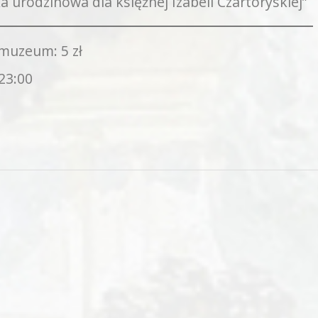
a urodzinowa dla księżnej Izabeli Czartoryskiej”
muzeum: 5 zł
 23:00