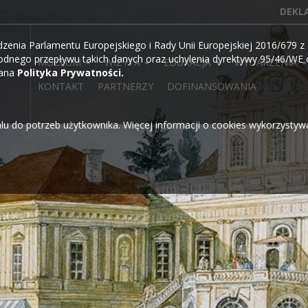
DEKL
ia Parlamentu Europejskiego i Rady Unii Europejskiej 2016/679 z d
dnego przepływu takich danych oraz uchylenia dyrektywy 95/46/WE o
MUZEUM
WIZYTA
EDUKACJA
WYDARZENIA
wana
Polityka Prywatności.
KONTAKT
PARTNERZY
DOFINANSOWANIA
alu do potrzeb użytkownika. Więcej informacji o cookies wykorzysty