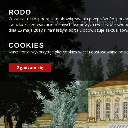
Przejdź do menu
Przejdź do stopki strony
Przejdź do głównej treści strony
RODO
W związku z rozpoczęciem obowiązywania przepisów Rozporządzen
MUZEUM CZARTORYSKICH
związku z przetwarzaniem danych osobowych i w sprawie swobo
w Puławach
dnia 25 maja 2018 r. na naszym portalu obowiązuje zaktualizo
COOKIES
Nasz Portal wykorzytuje pliki cookies w celu dostosowania port
Zgadzam się