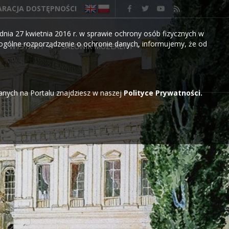
ARACJA DOSTĘPNOŚCI
nia 27 kwietnia 2016 r. w sprawie ochrony osób fizycznych w
gólne rozporządzenie o ochronie danych, informujemy, że od
WYSTAWY
SALONIK MUZEALNY
wanych na Portalu znajdziesz w naszej
Polityce Prywatności.