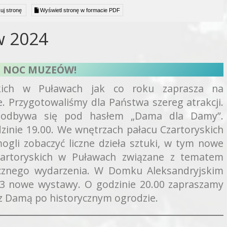
uj stronę
Wyświetl stronę w formacie PDF
 2024
na NOC MUZEÓW!
kich w Puławach jak co roku zaprasza na
. Przygotowaliśmy dla Państwa szereg atrakcji.
 odbywa się pod hasłem „Dama dla Damy”.
inie 19.00. We wnętrzach pałacu Czartoryskich
ogli zobaczyć liczne dzieła sztuki, w tym nowe
artoryskich w Puławach związane z tematem
cznego wydarzenia. W Domku Aleksandryjskim
 3 nowe wystawy. O godzinie 20.00 zapraszamy
 z Damą po historycznym ogrodzie.