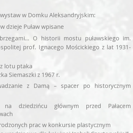
e wystaw w Domku Aleksandryjskim:
w dzieje Puław wpisane
rzegami… O historii mostu puławskiego im.
politej prof. Ignacego Mościckiego z lat 1931-
z lotu ptaka
zka Siemaszki z 1967 r.
adzanie z Damą – spacer po historycznym
 na dziedzińcu głównym przed Pałacem
awach
rodzonych prac w konkursie plastycznym