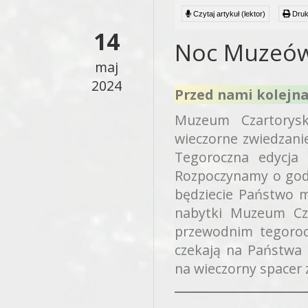
Czytaj artykuł (lektor)
Druk
14
Noc Muzeów
maj
2024
Przed nami kolej
Muzeum Czartorys
wieczorne zwiedzanie
Tegoroczna edycja
Rozpoczynamy o godz
będziecie Państwo m
nabytki Muzeum Cz
przewodnim tegoro
czekają na Państwa
na wieczorny spacer