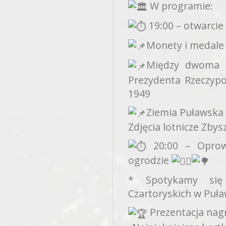
W programie:
19:00 – otwarci
Monety i medale 
Między dwoma b
Prezydenta Rzeczypos
1949
Ziemia Puławska 
Zdjęcia lotnicze Zbys
20:00 – Oprow
ogrodzie
* Spotykamy się
Czartoryskich w Puł
Prezentacja nag