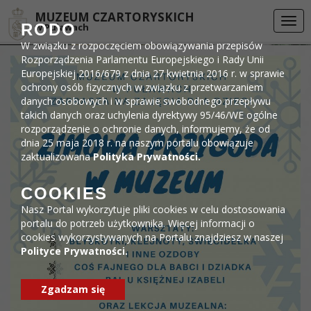
Przejdź do menu
Przejdź do stopki strony
Przejdź do głównej treści strony
DEKLARACJA DOSTĘPNOŚCI
MUZEUM CZARTORYSKICH
Togg
RODO
w Puławach
navi
W związku z rozpoczęciem obowiązywania przepisów
Rozporządzenia Parlamentu Europejskiego i Rady Unii
Europejskiej 2016/679 z dnia 27 kwietnia 2016 r. w sprawie
ochrony osób fizycznych w związku z przetwarzaniem
danych osobowych i w sprawie swobodnego przepływu
takich danych oraz uchylenia dyrektywy 95/46/WE ogólne
rozporządzenie o ochronie danych, informujemy, że od
dnia 25 maja 2018 r. na naszym portalu obowiązuje
zaktualizowana
Polityka Prywatności.
COOKIES
Nasz Portal wykorzytuje pliki cookies w celu dostosowania
portalu do potrzeb użytkownika. Więcej informacji o
cookies wykorzystywanych na Portalu znajdziesz w naszej
Polityce Prywatności.
Zgadzam się