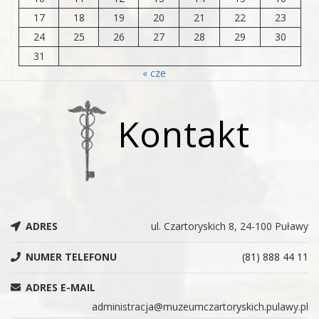
17
18
19
20
21
22
23
24
25
26
27
28
29
30
31
« cze
Kontakt
ADRES
ul. Czartoryskich 8, 24-100 Puławy
NUMER TELEFONU
(81) 888 44 11
ADRES E-MAIL
administracja@muzeumczartoryskich.pulawy.pl