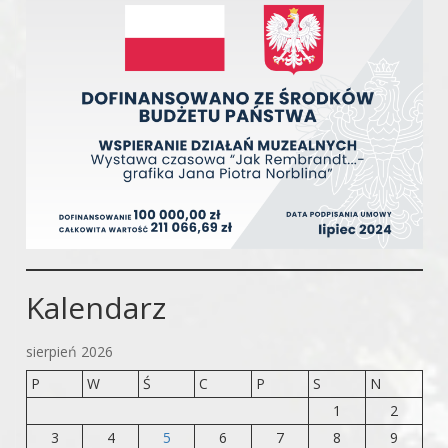
Kalendarz
sierpień 2026
P
W
Ś
C
P
S
N
1
2
3
4
5
6
7
8
9