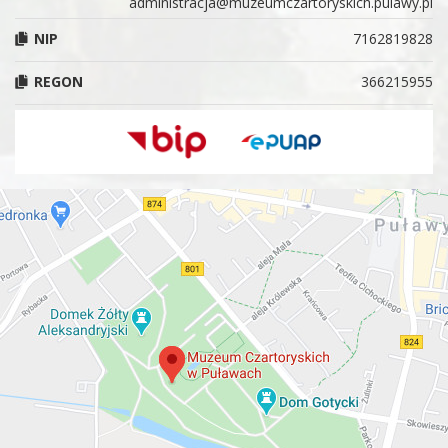
administracja@muzeumczartoryskich.pulawy.pl
NIP
7162819828
REGON
366215955