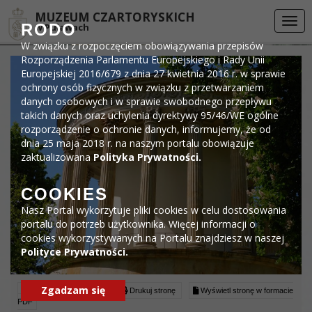
Przejdź do menu
Przejdź do stopki strony
Przejdź do głównej treści strony
DEKLARACJA DOSTĘPNOŚCI
MUZEUM CZARTORYSKICH
Togg
RODO
w Puławach
navi
W związku z rozpoczęciem obowiązywania przepisów
Rozporządzenia Parlamentu Europejskiego i Rady Unii
Europejskiej 2016/679 z dnia 27 kwietnia 2016 r. w sprawie
ochrony osób fizycznych w związku z przetwarzaniem
danych osobowych i w sprawie swobodnego przepływu
takich danych oraz uchylenia dyrektywy 95/46/WE ogólne
rozporządzenie o ochronie danych, informujemy, że od
dnia 25 maja 2018 r. na naszym portalu obowiązuje
zaktualizowana
Polityka Prywatności.
COOKIES
Nasz Portal wykorzytuje pliki cookies w celu dostosowania
portalu do potrzeb użytkownika. Więcej informacji o
cookies wykorzystywanych na Portalu znajdziesz w naszej
Polityce Prywatności.
Zgadzam się
Czytaj artykuł (lektor)
Drukuj stronę
Wyświetl stronę w formacie
PDF