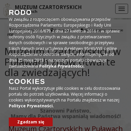
Przejdź do menu
Przejdź do stopki strony
Przejdź do głównej treści strony
DEKLARACJA DOSTĘPNOŚCI
MUZEUM CZARTORYSKICH
Togg
RODO
w Puławach
navi
W związku z rozpoczęciem obowiązywania przepisów
Rozporządzenia Parlamentu Europejskiego i Rady Unii
Europejskiej 2016/679 z dnia 27 kwietnia 2016 r. w sprawie
Czytaj artykuł (lektor)
Drukuj stronę
Wyświetl stronę w formacie
PDF
ochrony osób fizycznych w związku z przetwarzaniem
danych osobowych i w sprawie swobodnego przepływu
Muzeum Czartoryskich w
takich danych oraz uchylenia dyrektywy 95/46/WE ogólne
rozporządzenie o ochronie danych, informujemy, że od
Puławach znów otwarte
dnia 25 maja 2018 r. na naszym portalu obowiązuje
zaktualizowana
Polityka Prywatności.
dla zwiedzających!
COOKIES
Nasz Portal wykorzytuje pliki cookies w celu dostosowania
portalu do potrzeb użytkownika. Więcej informacji o
cookies wykorzystywanych na Portalu znajdziesz w naszej
Polityce Prywatności.
Szanowni Państwo,
Mamy dla Państwa wspaniałą wiadomość!
Zgadzam się
Muzeum Czartoryskich w Puławach