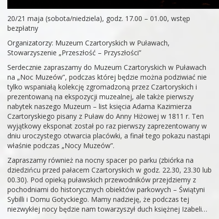
20/21 maja (sobota/niedziela), godz. 17.00 – 01.00, wstęp
bezpłatny
Organizatorzy: Muzeum Czartoryskich w Puławach,
Stowarzyszenie „Przeszłość – Przyszłości”
Serdecznie zapraszamy do Muzeum Czartoryskich w Puławach
na „Noc Muzeów”, podczas której będzie można podziwiać nie
tylko wspaniałą kolekcję zgromadzoną przez Czartoryskich i
prezentowaną na ekspozycji muzealnej, ale także pierwszy
nabytek naszego Muzeum – list księcia Adama Kazimierza
Czartoryskiego pisany z Puław do Anny Hiżowej w 1811 r. Ten
wyjątkowy eksponat został po raz pierwszy zaprezentowany w
dniu uroczystego otwarcia placówki, a finał tego pokazu nastąpi
właśnie podczas „Nocy Muzeów”.
Zapraszamy również na nocny spacer po parku (zbiórka na
dziedzińcu przed pałacem Czartoryskich w godz. 22.30, 23.30 lub
00.30). Pod opieką puławskich przewodników przejdziemy z
pochodniami do historycznych obiektów parkowych – Świątyni
Sybilli i Domu Gotyckiego. Mamy nadzieję, że podczas tej
niezwykłej nocy będzie nam towarzyszył duch księżnej Izabeli…