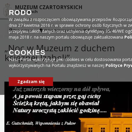
Przejdź do menu
Przejdź do stopki strony
Przejdź do głównej treści strony
DEKLARACJA DOSTĘPNOŚCI
MUZEUM CZARTORYSKICH
RODO
w Puławach
W związku z rozpoczęciem obowiązywania przepisów Rozporządze
dnia 27 kwietnia 2016 r. w sprawie ochrony osób fizycznych w
przepływu takich danych oraz uchylenia dyrektywy 95/46/WE ogó
Drukuj stronę
Wyświetl stronę w formacie PDF
Udostępnij
maja 2018 r. na naszym portalu obowiązuje zaktualizowana
Pol
„Noc w Muzeum z duchem
COOKIES
księżnej Izabeli”
Nasz Portal wykorzytuje pliki cookies w celu dostosowania porta
wykorzystywanych na Portalu znajdziesz w naszej
Polityce Pry
Zgadzam się