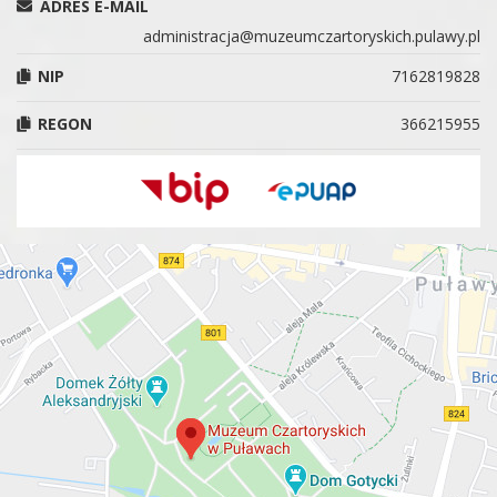
ADRES E-MAIL
administracja@muzeumczartoryskich.pulawy.pl
NIP
7162819828
REGON
366215955