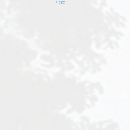
« cze