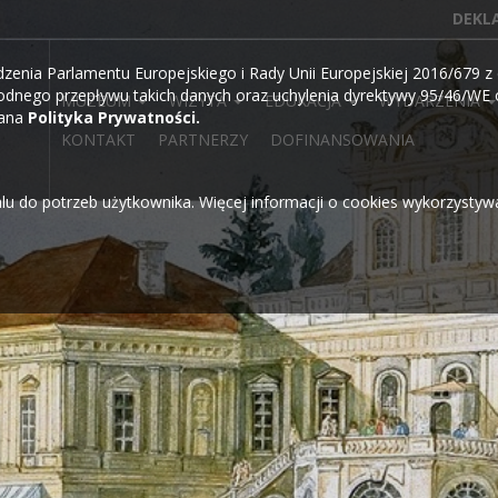
DEKL
ia Parlamentu Europejskiego i Rady Unii Europejskiej 2016/679 z d
dnego przepływu takich danych oraz uchylenia dyrektywy 95/46/WE o
MUZEUM
WIZYTA
EDUKACJA
WYDARZENIA
wana
Polityka Prywatności.
KONTAKT
PARTNERZY
DOFINANSOWANIA
alu do potrzeb użytkownika. Więcej informacji o cookies wykorzysty