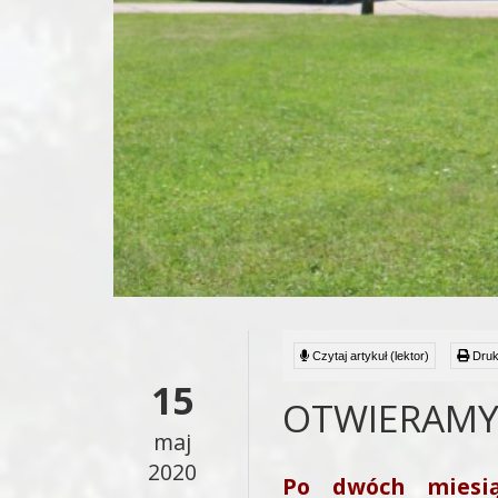
Czytaj artykuł (lektor)
Druk
15
OTWIERAMY
maj
2020
Po dwóch miesią