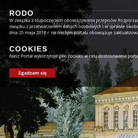
Przejdź do menu
Przejdź do stopki strony
Przejdź do głównej treści strony
RODO
W związku z rozpoczęciem obowiązywania przepisów Rozporządzen
MUZEUM CZARTORYSKICH
związku z przetwarzaniem danych osobowych i w sprawie swobo
w Puławach
dnia 25 maja 2018 r. na naszym portalu obowiązuje zaktualizo
COOKIES
Nasz Portal wykorzytuje pliki cookies w celu dostosowania port
Zgadzam się