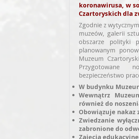
koronawirusa, w s
Czartoryskich dla 
Zgodnie z wytycznymi
muzeów, galerii sztu
obszarze polityki
planowanym ponown
Muzeum Czartoryski
Przygotowane n
bezpieczeństwo prac
W budynku Muzeum 
Wewnątrz Muzeum
również do noszeni
Obowiązuje nakaz z
Zwiedzanie wyłącz
zabronione do odwo
Zajęcia edukacyjne