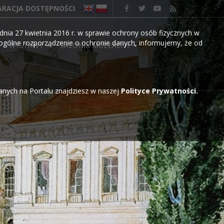
ARACJA DOSTĘPNOŚCI
nia 27 kwietnia 2016 r. w sprawie ochrony osób fizycznych w
gólne rozporządzenie o ochronie danych, informujemy, że od
WYSTAWY
SALONIK MUZEALNY
wanych na Portalu znajdziesz w naszej
Polityce Prywatności.