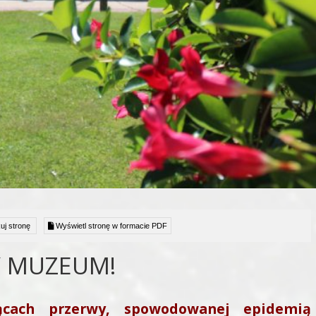
uj stronę
Wyświetl stronę w formacie PDF
 MUZEUM!
cach przerwy, spowodowanej epidemią