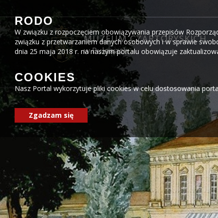
Przejdź do menu
Przejdź do stopki strony
Przejdź do głównej treści strony
RODO
W związku z rozpoczęciem obowiązywania przepisów Rozporządzen
MUZEUM CZARTORYSKICH
związku z przetwarzaniem danych osobowych i w sprawie swobo
w Puławach
dnia 25 maja 2018 r. na naszym portalu obowiązuje zaktualizo
COOKIES
Nasz Portal wykorzytuje pliki cookies w celu dostosowania port
Zgadzam się