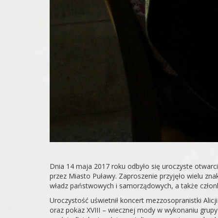
Dnia 14 maja 2017 roku odbyło się uroczyste otwarc
przez Miasto Puławy. Zaproszenie przyjęło wielu znako
władz państwowych i samorządowych, a także członk
Uroczystość uświetnił koncert mezzosopranistki Alic
oraz pokaz XVIII – wiecznej mody w wykonaniu grup