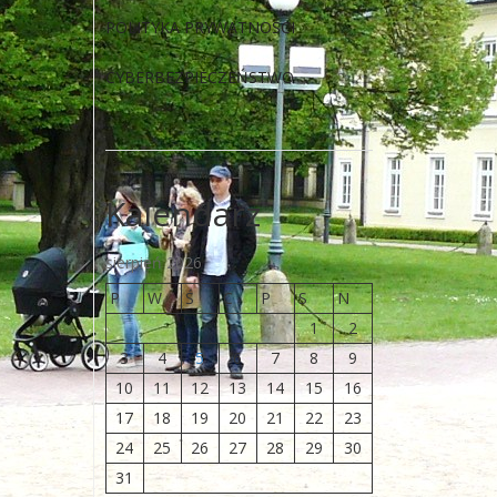
POLITYKA PRYWATNOŚCI
CYBERBEZPIECZEŃSTWO
Kalendarz
sierpień 2026
P
W
Ś
C
P
S
N
1
2
3
4
5
6
7
8
9
10
11
12
13
14
15
16
17
18
19
20
21
22
23
24
25
26
27
28
29
30
31