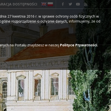
ARACJA DOSTĘPNOŚCI
nia 27 kwietnia 2016 r. w sprawie ochrony osób fizycznych w
gólne rozporządzenie o ochronie danych, informujemy, że od
WYSTAWY
SALONIK MUZEALNY
wanych na Portalu znajdziesz w naszej
Polityce Prywatności.