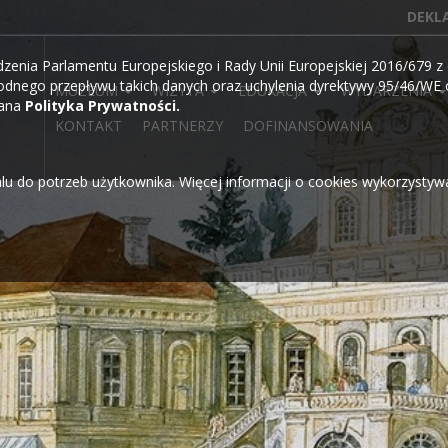
DEKL
ia Parlamentu Europejskiego i Rady Unii Europejskiej 2016/679 z d
dnego przepływu takich danych oraz uchylenia dyrektywy 95/46/WE o
MUZEUM
WIZYTA
EDUKACJA
WYDARZENIA
wana
Polityka Prywatności.
KONTAKT
PARTNERZY
DOFINANSOWANIA
alu do potrzeb użytkownika. Więcej informacji o cookies wykorzysty