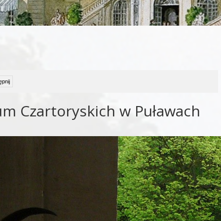
pnij
um Czartoryskich w Puławach