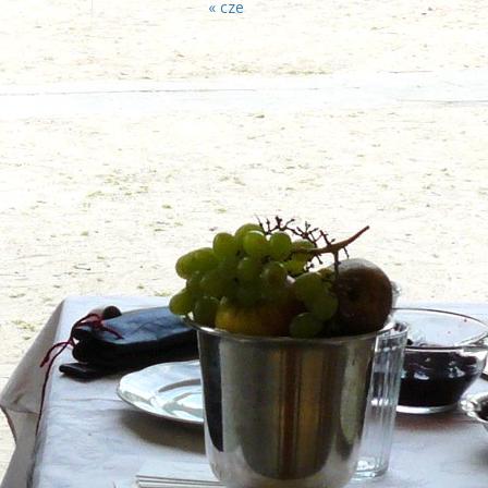
« cze