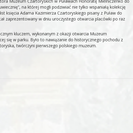
yrektora Muzeum Czartoryskich w Puławach Honoratę Mielniczenko do
uwiecznię”, na której mogli podziwiać nie tylko wspaniałą kolekcję
list księcia Adama Kazimierza Czartoryskiego pisany z Puław do
ał zaprezentowany w dniu uroczystego otwarcia placówki po raz
licznym kluczem, wykonanym z okazji otwarcia Muzeum
ącej się w parku. Było to nawiązanie do historycznego pochodu z
rtoryska, twórczyni pierwszego polskiego muzeum.