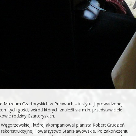
ie Muzeum Czartoryskich w Puławach – instytucji prowadzonej
mitych gości, wśród których znaleźli się m.in. przedstawiciele
owie rodziny Czartoryskich.
ji Węgorzewskiej, której akompaniował pianista Robert Grudzień
y rekonstrukcyjnej Towarzystwo Stanisławowskie. Po zakończeniu