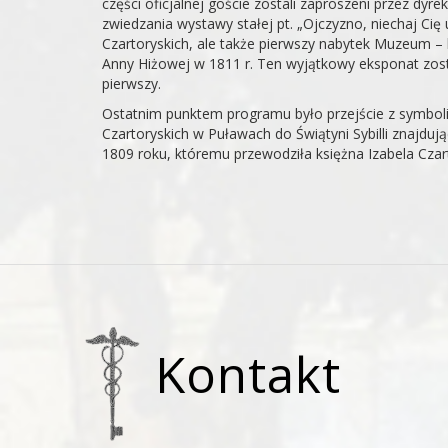
części oficjalnej goście zostali zaproszeni przez d
zwiedzania wystawy stałej pt. „Ojczyzno, niechaj Cię 
Czartoryskich, ale także pierwszy nabytek Muzeum – 
Anny Hiżowej w 1811 r. Ten wyjątkowy eksponat zost
pierwszy.
Ostatnim punktem programu było przejście z symbo
Czartoryskich w Puławach do Świątyni Sybilli znajduj
1809 roku, któremu przewodziła księżna Izabela Cza
Kontakt