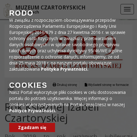
Przejdź do menu
Przejdź do stopki strony
Przejdź do głównej treści strony
DEKLARACJA DOSTĘPNOŚCI
MUZEUM CZARTORYSKICH
Togg
RODO
w Puławach
navi
W związku z rozpoczęciem obowiązywania przepisów
Rozporządzenia Parlamentu Europejskiego i Rady Unii
Europejskiej 2016/679 z dnia 27 kwietnia 2016 r. w sprawie
ochrony osób fizycznych w związku z przetwarzaniem
danych osobowych i w sprawie swobodnego przepływu
takich danych oraz uchylenia dyrektywy 95/46/WE ogólne
rozporządzenie o ochronie danych, informujemy, że od
dnia 25 maja 2018 r. na naszym portalu obowiązuje
zaktualizowana
Polityka Prywatności.
COOKIES
Czytaj artykuł (lektor)
Drukuj stronę
Wyświetl stronę w formacie
PDF
Nasz Portal wykorzytuje pliki cookies w celu dostosowania
portalu do potrzeb użytkownika. Więcej informacji o
Rok Księżnej Izabeli
cookies wykorzystywanych na Portalu znajdziesz w naszej
Polityce Prywatności.
Czartoryskiej
Zgadzam się
Rok 2019 to rok ważnych jubileuszy