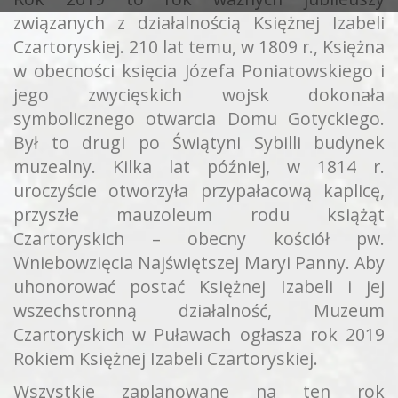
związanych z działalnością Księżnej Izabeli
Czartoryskiej. 210 lat temu, w 1809 r., Księżna
w obecności księcia Józefa Poniatowskiego i
jego zwycięskich wojsk dokonała
symbolicznego otwarcia Domu Gotyckiego.
Był to drugi po Świątyni Sybilli budynek
muzealny. Kilka lat później, w 1814 r.
uroczyście otworzyła przypałacową kaplicę,
przyszłe mauzoleum rodu książąt
Czartoryskich – obecny kościół pw.
Wniebowzięcia Najświętszej Maryi Panny. Aby
uhonorować postać Księżnej Izabeli i jej
wszechstronną działalność, Muzeum
Czartoryskich w Puławach ogłasza rok 2019
Rokiem Księżnej Izabeli Czartoryskiej.
Wszystkie zaplanowane na ten rok