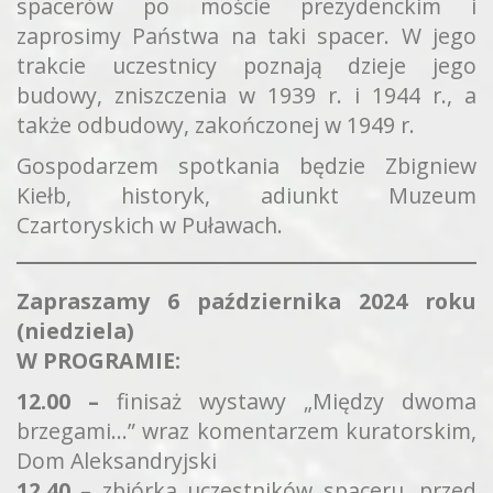
spacerów po moście prezydenckim i
zaprosimy Państwa na taki spacer. W jego
trakcie uczestnicy poznają dzieje jego
budowy, zniszczenia w 1939 r. i 1944 r., a
także odbudowy, zakończonej w 1949 r.
Gospodarzem spotkania będzie Zbigniew
Kiełb, historyk, adiunkt Muzeum
Czartoryskich w Puławach.
Zapraszamy 6 października 2024 roku
(niedziela)
W PROGRAMIE:
12.00 –
finisaż wystawy „Między dwoma
brzegami…” wraz komentarzem kuratorskim,
Dom Aleksandryjski
12.40
– zbiórka uczestników spaceru, przed