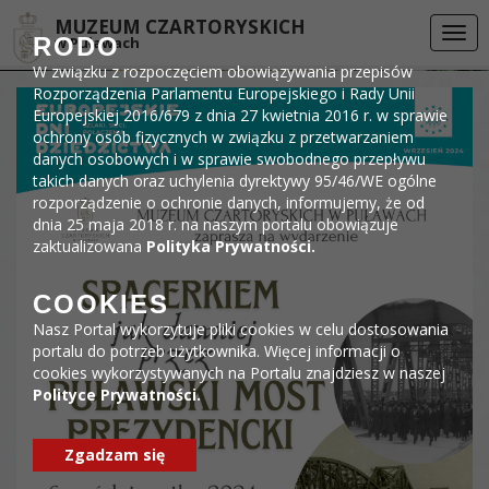
Przejdź do menu
Przejdź do stopki strony
Przejdź do głównej treści strony
DEKLARACJA DOSTĘPNOŚCI
MUZEUM CZARTORYSKICH
Togg
RODO
w Puławach
navi
W związku z rozpoczęciem obowiązywania przepisów
Rozporządzenia Parlamentu Europejskiego i Rady Unii
Europejskiej 2016/679 z dnia 27 kwietnia 2016 r. w sprawie
ochrony osób fizycznych w związku z przetwarzaniem
danych osobowych i w sprawie swobodnego przepływu
takich danych oraz uchylenia dyrektywy 95/46/WE ogólne
rozporządzenie o ochronie danych, informujemy, że od
dnia 25 maja 2018 r. na naszym portalu obowiązuje
zaktualizowana
Polityka Prywatności.
COOKIES
Nasz Portal wykorzytuje pliki cookies w celu dostosowania
portalu do potrzeb użytkownika. Więcej informacji o
cookies wykorzystywanych na Portalu znajdziesz w naszej
Polityce Prywatności.
Zgadzam się