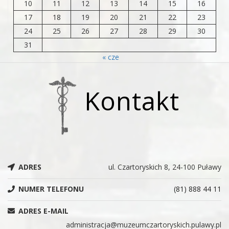
10
11
12
13
14
15
16
17
18
19
20
21
22
23
24
25
26
27
28
29
30
31
« cze
Kontakt
ADRES
ul. Czartoryskich 8, 24-100 Puławy
NUMER TELEFONU
(81) 888 44 11
ADRES E-MAIL
administracja@muzeumczartoryskich.pulawy.pl