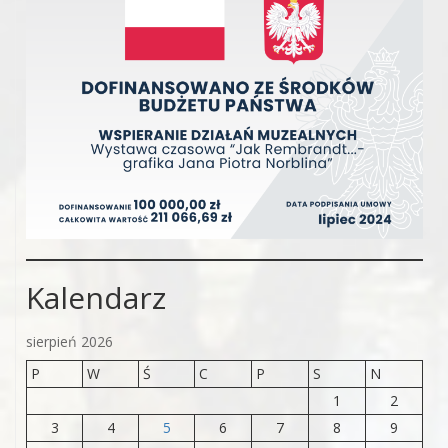
Kalendarz
sierpień 2026
P
W
Ś
C
P
S
N
1
2
3
4
5
6
7
8
9