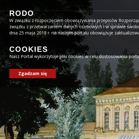
Przejdź do menu
Przejdź do stopki strony
Przejdź do głównej treści strony
RODO
W związku z rozpoczęciem obowiązywania przepisów Rozporządzen
MUZEUM CZARTORYSKICH
związku z przetwarzaniem danych osobowych i w sprawie swobo
w Puławach
dnia 25 maja 2018 r. na naszym portalu obowiązuje zaktualizo
COOKIES
Nasz Portal wykorzytuje pliki cookies w celu dostosowania port
Zgadzam się