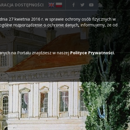
ARACJA DOSTĘPNOŚCI
nia 27 kwietnia 2016 r. w sprawie ochrony osób fizycznych w
gólne rozporządzenie o ochronie danych, informujemy, że od
WYSTAWY
SALONIK MUZEALNY
wanych na Portalu znajdziesz w naszej
Polityce Prywatności.