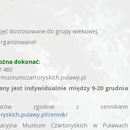
ajęć dostosowane do grupy wiekowej.
organizowane!
ożna dokonać:
2 480
@muzeumczartoryskich.pulawy.pl
any jest indywidualnie między 9-20 grudnia
ztatów zgodnie z cennikiem
ryskich.pulawy.pl/cennik/
kacyjna Muzeum Czartoryskich w Puławach