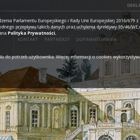
DEKL
ia Parlamentu Europejskiego i Rady Unii Europejskiej 2016/679 z d
dnego przepływu takich danych oraz uchylenia dyrektywy 95/46/WE o
MUZEUM
WIZYTA
EDUKACJA
WYDARZENIA
wana
Polityka Prywatności.
KONTAKT
PARTNERZY
DOFINANSOWANIA
alu do potrzeb użytkownika. Więcej informacji o cookies wykorzysty