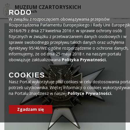
Przejdź do menu
Przejdź do stopki strony
Przejdź do głównej treści strony
DEKLARACJA DOSTĘPNOŚCI
MUZEUM CZARTORYSKICH
RODO
w Puławach
W związku z rozpoczęciem obowiązywania przepisów
Rozporządzenia Parlamentu Europejskiego i Rady Unii Europejsk
2016/679 z dnia 27 kwietnia 2016 r. w sprawie ochrony osób
fizycznych w związku z przetwarzaniem danych osobowych i w
sprawie swobodnego przepływu takich danych oraz uchylenia
dyrektywy 95/46/WE ogólne rozporządzenie o ochronie danych,
informujemy, że od dnia 25 maja 2018 r. na naszym portalu
obowiązuje zaktualizowana
Polityka Prywatności.
COOKIES
Nasz Portal wykorzytuje pliki cookies w celu dostosowania port
potrzeb użytkownika. Więcej informacji o cookies wykorzystywa
na Portalu znajdziesz w naszej
Polityce Prywatności.
Zgadzam się