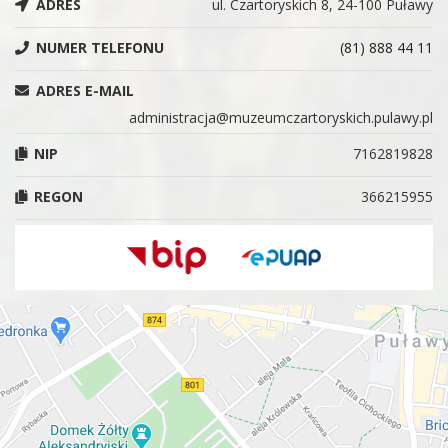
ADRES
ul. Czartoryskich 8, 24-100 Puławy
NUMER TELEFONU
(81) 888 44 11
ADRES E-MAIL
administracja@muzeumczartoryskich.pulawy.pl
NIP
7162819828
REGON
366215955