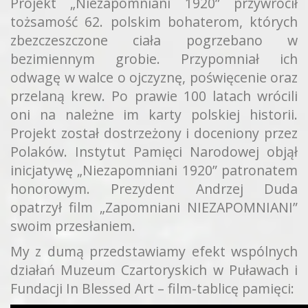
Projekt „Niezapomniani 1920” przywrócił
tożsamość 62. polskim bohaterom, których
zbezczeszczone ciała pogrzebano w
bezimiennym grobie. Przypomniał ich
odwagę w walce o ojczyznę, poświęcenie oraz
przelaną krew. Po prawie 100 latach wrócili
oni na należne im karty polskiej historii.
Projekt został dostrzeżony i doceniony przez
Polaków. Instytut Pamięci Narodowej objął
inicjatywę „Niezapomniani 1920” patronatem
honorowym. Prezydent Andrzej Duda
opatrzył film „Zapomniani NIEZAPOMNIANI”
swoim przesłaniem.
My z dumą przedstawiamy efekt wspólnych
działań Muzeum Czartoryskich w Puławach i
Fundacji In Blessed Art – film-tablicę pamięci: