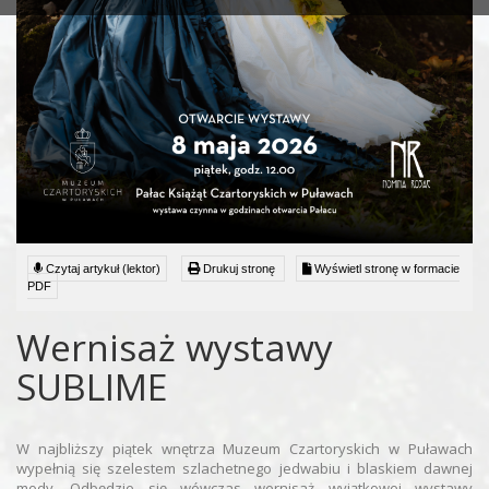
Czytaj artykuł (lektor)
Drukuj stronę
Wyświetl stronę w formacie
PDF
Wernisaż wystawy
SUBLIME
W najbliższy piątek wnętrza Muzeum Czartoryskich w Puławach
wypełnią się szelestem szlachetnego jedwabiu i blaskiem dawnej
mody. Odbędzie się wówczas wernisaż wyjątkowej wystawy