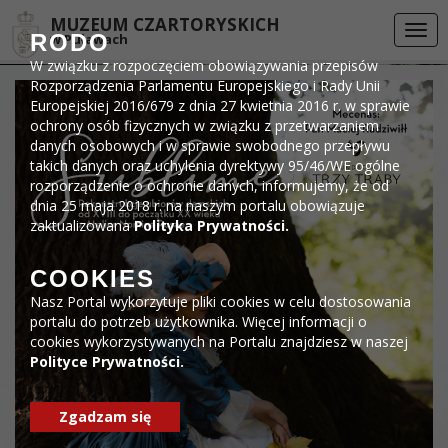
Przejdź do menu
Przejdź do stopki strony
Przejdź do głównej treści strony
DEKLARACJA DOSTĘPNOŚCI
MUZEUM CZARTORYSKICH
Togg
RODO
w Puławach
navi
W związku z rozpoczęciem obowiązywania przepisów
Rozporządzenia Parlamentu Europejskiego i Rady Unii
Europejskiej 2016/679 z dnia 27 kwietnia 2016 r. w sprawie
ochrony osób fizycznych w związku z przetwarzaniem
danych osobowych i w sprawie swobodnego przepływu
takich danych oraz uchylenia dyrektywy 95/46/WE ogólne
rozporządzenie o ochronie danych, informujemy, że od
dnia 25 maja 2018 r. na naszym portalu obowiązuje
zaktualizowana
Polityka Prywatności.
COOKIES
Nasz Portal wykorzytuje pliki cookies w celu dostosowania
portalu do potrzeb użytkownika. Więcej informacji o
cookies wykorzystywanych na Portalu znajdziesz w naszej
Polityce Prywatności.
Zgadzam się