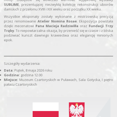
SUBLIME
, prezentującej niezwykłą kolekcję rekonstrukcji ubiorów
damskich z przełomu XVIII i XIX wieku oraz początku XX wieku.
Wszystkie eksponaty zostały wykonane z mistrzowską precyzją
przez renomowane
Atelier Nomina Rosae
. Ekspozycja powstała
dzięki mecenatowi
Pana Macieja Radziwiłła
oraz
Fundacji Trzy
Trąby
. To niepowtarzalna okazja, by przenieść się w czasie i z bliska
podziwiać kunszt dawnego krawiectwa oraz elegancję minionych
epok.
Szczegóły wydarzenia:
Data:
Piątek, 8 maja 2026 roku
Godzina:
godzina 12.00
Miejsce:
Muzeum Czartoryskich w Puławach, Sala Gotycka, I piętro
pałacu Czartoryskich