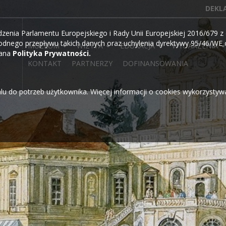
DEKL
ia Parlamentu Europejskiego i Rady Unii Europejskiej 2016/679 z d
dnego przepływu takich danych oraz uchylenia dyrektywy 95/46/WE o
MUZEUM
WIZYTA
EDUKACJA
WYDARZENIA
wana
Polityka Prywatności.
KONTAKT
PARTNERZY
DOFINANSOWANIA
alu do potrzeb użytkownika. Więcej informacji o cookies wykorzysty