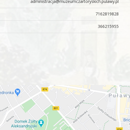
administracja@muzeumczartoryskich.pulawy.pl
7162819828
366215955