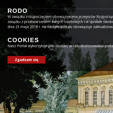
Przejdź do menu
Przejdź do stopki strony
Przejdź do głównej treści strony
RODO
W związku z rozpoczęciem obowiązywania przepisów Rozporządzen
MUZEUM CZARTORYSKICH
związku z przetwarzaniem danych osobowych i w sprawie swobo
w Puławach
dnia 25 maja 2018 r. na naszym portalu obowiązuje zaktualizo
COOKIES
Nasz Portal wykorzytuje pliki cookies w celu dostosowania port
Zgadzam się