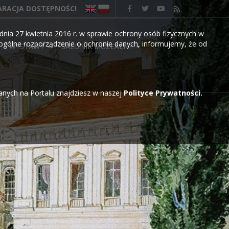
ARACJA DOSTĘPNOŚCI
nia 27 kwietnia 2016 r. w sprawie ochrony osób fizycznych w
gólne rozporządzenie o ochronie danych, informujemy, że od
WYSTAWY
SALONIK MUZEALNY
wanych na Portalu znajdziesz w naszej
Polityce Prywatności.