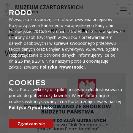
Przejdź do menu
Przejdź do stopki strony
Przejdź do głównej treści strony
DEKLARACJA DOSTĘPNOŚCI
MUZEUM CZARTORYSKICH
Togg
RODO
w Puławach
navi
W związku z rozpoczęciem obowiązywania przepisów
Rozporządzenia Parlamentu Europejskiego i Rady Unii
Europejskiej 2016/679 z dnia 27 kwietnia 2016 r. w sprawie
Czytaj artykuł (lektor)
Drukuj stronę
Wyświetl stronę w formacie
PDF
ochrony osób fizycznych w związku z przetwarzaniem
danych osobowych i w sprawie swobodnego przepływu
takich danych oraz uchylenia dyrektywy 95/46/WE ogólne
Wizyta
rozporządzenie o ochronie danych, informujemy, że od
dnia 25 maja 2018 r. na naszym portalu obowiązuje
zaktualizowana
Polityka Prywatności.
COOKIES
Nasz Portal wykorzytuje pliki cookies w celu dostosowania
portalu do potrzeb użytkownika. Więcej informacji o
cookies wykorzystywanych na Portalu znajdziesz w naszej
Polityce Prywatności.
Zgadzam się