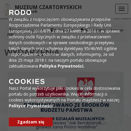
Przejdź do menu
Przejdź do stopki strony
Przejdź do głównej treści strony
DEKLARACJA DOSTĘPNOŚCI
MUZEUM CZARTORYSKICH
Togg
RODO
w Puławach
navi
W związku z rozpoczęciem obowiązywania przepisów
Rozporządzenia Parlamentu Europejskiego i Rady Unii
Europejskiej 2016/679 z dnia 27 kwietnia 2016 r. w sprawie
Czytaj artykuł (lektor)
Drukuj stronę
Wyświetl stronę w formacie
PDF
ochrony osób fizycznych w związku z przetwarzaniem
danych osobowych i w sprawie swobodnego przepływu
takich danych oraz uchylenia dyrektywy 95/46/WE ogólne
WYDARZENIA
rozporządzenie o ochronie danych, informujemy, że od
dnia 25 maja 2018 r. na naszym portalu obowiązuje
zaktualizowana
Polityka Prywatności.
COOKIES
Nasz Portal wykorzytuje pliki cookies w celu dostosowania
portalu do potrzeb użytkownika. Więcej informacji o
cookies wykorzystywanych na Portalu znajdziesz w naszej
Polityce Prywatności.
Zgadzam się