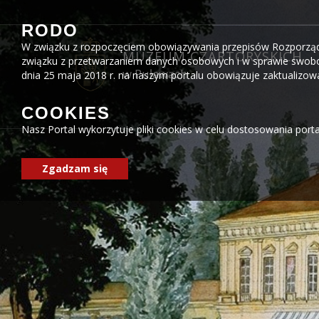
Przejdź do menu
Przejdź do stopki strony
Przejdź do głównej treści strony
RODO
W związku z rozpoczęciem obowiązywania przepisów Rozporządzen
MUZEUM CZARTORYSKICH
związku z przetwarzaniem danych osobowych i w sprawie swobo
w Puławach
dnia 25 maja 2018 r. na naszym portalu obowiązuje zaktualizo
COOKIES
Nasz Portal wykorzytuje pliki cookies w celu dostosowania port
Zgadzam się