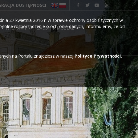
ARACJA DOSTĘPNOŚCI
nia 27 kwietnia 2016 r. w sprawie ochrony osób fizycznych w
gólne rozporządzenie o ochronie danych, informujemy, że od
WYSTAWY
SALONIK MUZEALNY
wanych na Portalu znajdziesz w naszej
Polityce Prywatności.