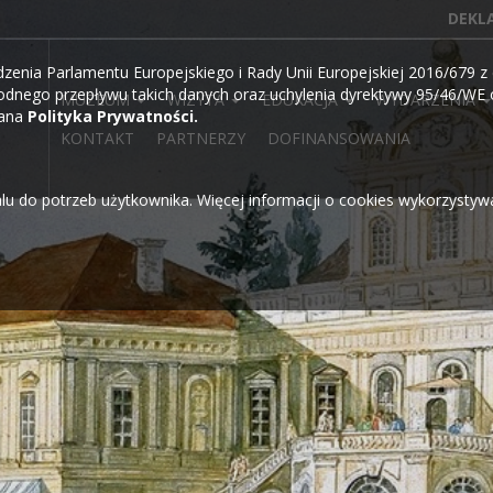
DEKL
ia Parlamentu Europejskiego i Rady Unii Europejskiej 2016/679 z d
dnego przepływu takich danych oraz uchylenia dyrektywy 95/46/WE o
MUZEUM
WIZYTA
EDUKACJA
WYDARZENIA
wana
Polityka Prywatności.
KONTAKT
PARTNERZY
DOFINANSOWANIA
alu do potrzeb użytkownika. Więcej informacji o cookies wykorzysty