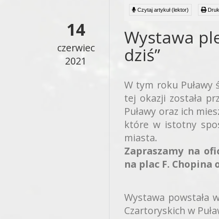
Czytaj artykuł (lektor)
Druk
14
Wystawa ple
czerwiec
dziś”
2021
W tym roku Puławy św
tej okazji została 
Puławy oraz ich mies
które w istotny sp
miasta.
Zapraszamy na ofi
na plac F. Chopina o
Wystawa powstała w
Czartoryskich w Puła