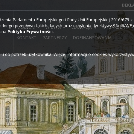
DEKL
ia Parlamentu Europejskiego i Rady Unii Europejskiej 2016/679 z d
dnego przepływu takich danych oraz uchylenia dyrektywy 95/46/WE o
MUZEUM
WIZYTA
EDUKACJA
WYDARZENIA
wana
Polityka Prywatności.
KONTAKT
PARTNERZY
DOFINANSOWANIA
alu do potrzeb użytkownika. Więcej informacji o cookies wykorzysty