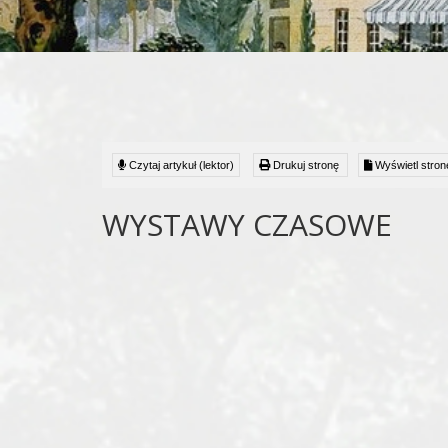
Czytaj artykuł (lektor)
Drukuj stronę
Wyświetl stron
WYSTAWY CZASOWE