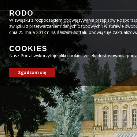
Przejdź do menu
Przejdź do stopki strony
Przejdź do głównej treści strony
RODO
W związku z rozpoczęciem obowiązywania przepisów Rozporządzen
MUZEUM CZARTORYSKICH
związku z przetwarzaniem danych osobowych i w sprawie swobo
w Puławach
dnia 25 maja 2018 r. na naszym portalu obowiązuje zaktualizo
COOKIES
Nasz Portal wykorzytuje pliki cookies w celu dostosowania port
Zgadzam się