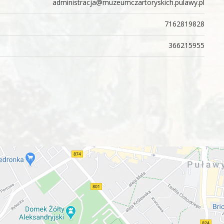
administracja@muzeumczartoryskich.pulawy.pl
7162819828
366215955