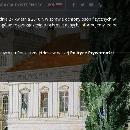
ARACJA DOSTĘPNOŚCI
nia 27 kwietnia 2016 r. w sprawie ochrony osób fizycznych w
gólne rozporządzenie o ochronie danych, informujemy, że od
WYSTAWY
SALONIK MUZEALNY
wanych na Portalu znajdziesz w naszej
Polityce Prywatności.