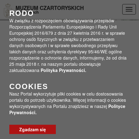
Przejdź do menu
Przejdź do stopki strony
Przejdź do głównej treści strony
DEKLARACJA DOSTĘPNOŚCI
MUZEUM CZARTORYSKICH
Togg
RODO
w Puławach
navig
W związku z rozpoczęciem obowiązywania przepisów
Rozporządzenia Parlamentu Europejskiego i Rady Unii
Europejskiej 2016/679 z dnia 27 kwietnia 2016 r. w sprawie
ochrony osób fizycznych w związku z przetwarzaniem
danych osobowych i w sprawie swobodnego przepływu
takich danych oraz uchylenia dyrektywy 95/46/WE ogólne
rozporządzenie o ochronie danych, informujemy, że od dnia
25 maja 2018 r. na naszym portalu obowiązuje
zaktualizowana
Polityka Prywatności.
COOKIES
Nasz Portal wykorzytuje pliki cookies w celu dostosowania
portalu do potrzeb użytkownika. Więcej informacji o cookies
wykorzystywanych na Portalu znajdziesz w naszej
Polityce
Prywatności.
Zgadzam się