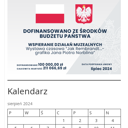
Kalendarz
sierpień 2024
P
W
Ś
C
P
S
N
1
2
3
4