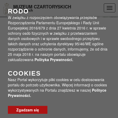
Przejdź do menu
Przejdź do stopki strony
Przejdź do głównej treści strony
DEKLARACJA DOSTĘPNOŚCI
MUZEUM CZARTORYSKICH
Togg
RODO
w Puławach
navig
W związku z rozpoczęciem obowiązywania przepisów
Rozporządzenia Parlamentu Europejskiego i Rady Unii
Europejskiej 2016/679 z dnia 27 kwietnia 2016 r. w sprawie
ochrony osób fizycznych w związku z przetwarzaniem
danych osobowych i w sprawie swobodnego przepływu
takich danych oraz uchylenia dyrektywy 95/46/WE ogólne
rozporządzenie o ochronie danych, informujemy, że od dnia
25 maja 2018 r. na naszym portalu obowiązuje
zaktualizowana
Polityka Prywatności.
COOKIES
Nasz Portal wykorzytuje pliki cookies w celu dostosowania
portalu do potrzeb użytkownika. Więcej informacji o cookies
wykorzystywanych na Portalu znajdziesz w naszej
Polityce
Prywatności.
Zgadzam się