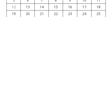
5
6
7
8
9
10
11
12
13
14
15
16
17
18
19
20
21
22
23
24
25
26
27
28
29
30
31
« cze
wrz »
Kontakt
ADRES
ul. Czartoryskich 8, 24-100 Puławy
NUMER TELEFONU
(81) 888 44 11
ADRES E-MAIL
administracja@muzeumczartoryskich.pulawy.pl