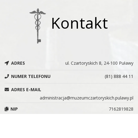
Kontakt
ADRES
ul. Czartoryskich 8, 24-100 Puławy
NUMER TELEFONU
(81) 888 44 11
ADRES E-MAIL
administracja@muzeumczartoryskich.pulawy.pl
NIP
7162819828
REGON
366215955