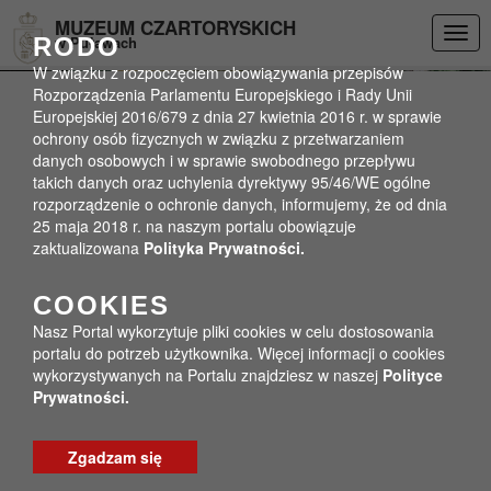
Przejdź do menu
Przejdź do stopki strony
Przejdź do głównej treści strony
DEKLARACJA DOSTĘPNOŚCI
MUZEUM CZARTORYSKICH
Togg
RODO
w Puławach
navig
W związku z rozpoczęciem obowiązywania przepisów
Rozporządzenia Parlamentu Europejskiego i Rady Unii
Europejskiej 2016/679 z dnia 27 kwietnia 2016 r. w sprawie
ochrony osób fizycznych w związku z przetwarzaniem
danych osobowych i w sprawie swobodnego przepływu
takich danych oraz uchylenia dyrektywy 95/46/WE ogólne
rozporządzenie o ochronie danych, informujemy, że od dnia
25 maja 2018 r. na naszym portalu obowiązuje
zaktualizowana
Polityka Prywatności.
COOKIES
Nasz Portal wykorzytuje pliki cookies w celu dostosowania
portalu do potrzeb użytkownika. Więcej informacji o cookies
wykorzystywanych na Portalu znajdziesz w naszej
Polityce
Prywatności.
Zgadzam się