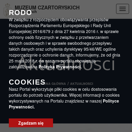
Przejdź do menu
Przejdź do stopki strony
Przejdź do głównej treści strony
DEKLARACJA DOSTĘPNOŚCI
MUZEUM CZARTORYSKICH
Togg
RODO
w Puławach
navig
W związku z rozpoczęciem obowiązywania przepisów
Rozporządzenia Parlamentu Europejskiego i Rady Unii
Europejskiej 2016/679 z dnia 27 kwietnia 2016 r. w sprawie
ochrony osób fizycznych w związku z przetwarzaniem
danych osobowych i w sprawie swobodnego przepływu
takich danych oraz uchylenia dyrektywy 95/46/WE ogólne
Aktualnosci
rozporządzenie o ochronie danych, informujemy, że od dnia
25 maja 2018 r. na naszym portalu obowiązuje
zaktualizowana
Polityka Prywatności.
COOKIES
/
STRONA GŁÓWNA
AKTUALNOSCI
Nasz Portal wykorzytuje pliki cookies w celu dostosowania
portalu do potrzeb użytkownika. Więcej informacji o cookies
wykorzystywanych na Portalu znajdziesz w naszej
Polityce
Prywatności.
Zgadzam się