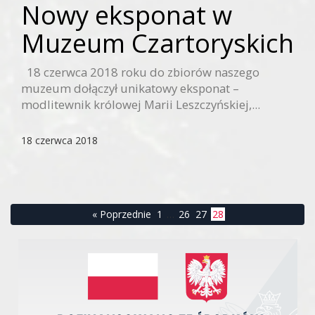
Nowy eksponat w
Muzeum Czartoryskich
18 czerwca 2018 roku do zbiorów naszego
muzeum dołączył unikatowy eksponat –
modlitewnik królowej Marii Leszczyńskiej,...
18 czerwca 2018
« Poprzednie
1
…
26
27
28