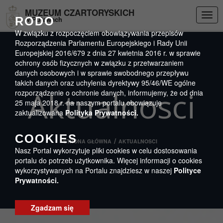
Przejdź do menu
Przejdź do stopki strony
Przejdź do głównej treści strony
DEKLARACJA DOSTĘPNOŚCI
MUZEUM CZARTORYSKICH
Togg
RODO
w Puławach
navig
W związku z rozpoczęciem obowiązywania przepisów
Rozporządzenia Parlamentu Europejskiego i Rady Unii
Europejskiej 2016/679 z dnia 27 kwietnia 2016 r. w sprawie
ochrony osób fizycznych w związku z przetwarzaniem
danych osobowych i w sprawie swobodnego przepływu
takich danych oraz uchylenia dyrektywy 95/46/WE ogólne
Aktualnosci
rozporządzenie o ochronie danych, informujemy, że od dnia
25 maja 2018 r. na naszym portalu obowiązuje
zaktualizowana
Polityka Prywatności.
COOKIES
/
STRONA GŁÓWNA
AKTUALNOSCI
Nasz Portal wykorzytuje pliki cookies w celu dostosowania
portalu do potrzeb użytkownika. Więcej informacji o cookies
wykorzystywanych na Portalu znajdziesz w naszej
Polityce
Prywatności.
Zgadzam się