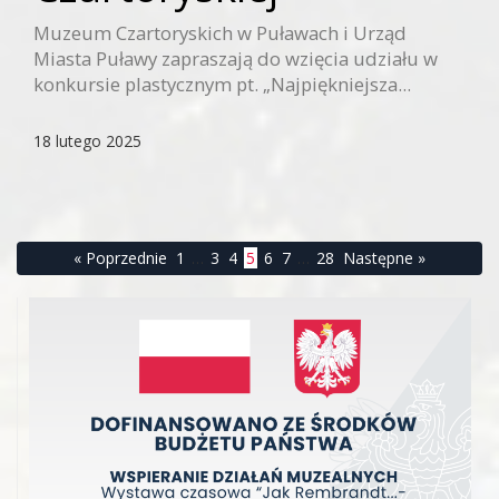
Muzeum Czartoryskich w Puławach i Urząd
Miasta Puławy zapraszają do wzięcia udziału w
konkursie plastycznym pt. „Najpiękniejsza...
18 lutego 2025
« Poprzednie
1
…
3
4
5
6
7
…
28
Następne »