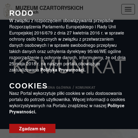
Przejdź do menu
Przejdź do stopki strony
Przejdź do głównej treści strony
DEKLARACJA DOSTĘPNOŚCI
MUZEUM CZARTORYSKICH
Togg
RODO
w Puławach
navig
W związku z rozpoczęciem obowiązywania przepisów
Rozporządzenia Parlamentu Europejskiego i Rady Unii
Europejskiej 2016/679 z dnia 27 kwietnia 2016 r. w sprawie
ochrony osób fizycznych w związku z przetwarzaniem
danych osobowych i w sprawie swobodnego przepływu
takich danych oraz uchylenia dyrektywy 95/46/WE ogólne
KOMUNIKAT
rozporządzenie o ochronie danych, informujemy, że od dnia
25 maja 2018 r. na naszym portalu obowiązuje
zaktualizowana
Polityka Prywatności.
COOKIES
/
STRONA GŁÓWNA
KOMUNIKAT
Nasz Portal wykorzytuje pliki cookies w celu dostosowania
portalu do potrzeb użytkownika. Więcej informacji o cookies
wykorzystywanych na Portalu znajdziesz w naszej
Polityce
Prywatności.
Zgadzam się