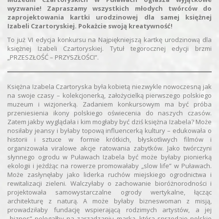
wyzwanie! Zapraszamy wszystkich młodych twórców do
zaprojektowania kartki urodzinowej dla samej księżnej
Izabeli Czartoryskiej. Pokażcie swoją kreatywność!
To już VI edycja konkursu na Najpiękniejszą kartkę urodzinową dla
księżnej Izabeli Czartoryskiej. Tytuł tegorocznej edycji brzmi
„PRZESZŁOŚĆ – PRZYSZŁOŚCI”.
Księżna Izabela Czartoryska była kobietą niezwykle nowoczesną jak
na swoje czasy – kolekcjonerką, założycielką pierwszego polskiego
muzeum i wizjonerką. Zadaniem konkursowym ma być próba
przeniesienia ikony polskiego oświecenia do naszych czasów.
Zatem jakby wyglądała i kim mogłaby być dziś księżna Izabela? Może
nosiłaby jeansy i byłaby topową influencerką kultury – edukowała o
historii i sztuce w formie krótkich, błyskotliwych filmów i
organizowała viralowe akcje ratowania zabytków. Jako twórczyni
słynnego ogrodu w Puławach Izabela być może byłaby pionierką
ekologii i jeżdżąc na rowerze promowałaby „slow life” w Puławach.
Może zasłynęłaby jako liderka ruchów miejskiego ogrodnictwa i
rewitalizacji zieleni. Walczyłaby o zachowanie bioróżnorodności i
projektowała samowystarczalne ogrody wertykalne, łącząc
architekturę z naturą. A może byłaby bizneswoman z misją,
prowadziłaby fundację wspierającą rodzimych artystów, a jej
„biznes” polegałby na zarządzaniu marką, która sprzedaje polskie