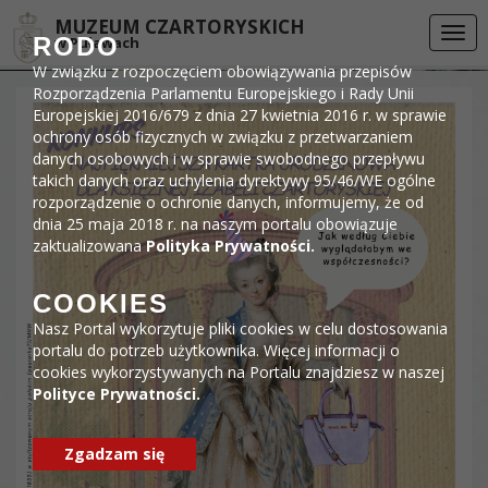
Przejdź do menu
Przejdź do stopki strony
Przejdź do głównej treści strony
DEKLARACJA DOSTĘPNOŚCI
MUZEUM CZARTORYSKICH
Togg
RODO
w Puławach
navi
W związku z rozpoczęciem obowiązywania przepisów
Rozporządzenia Parlamentu Europejskiego i Rady Unii
Europejskiej 2016/679 z dnia 27 kwietnia 2016 r. w sprawie
ochrony osób fizycznych w związku z przetwarzaniem
danych osobowych i w sprawie swobodnego przepływu
takich danych oraz uchylenia dyrektywy 95/46/WE ogólne
rozporządzenie o ochronie danych, informujemy, że od
dnia 25 maja 2018 r. na naszym portalu obowiązuje
zaktualizowana
Polityka Prywatności.
COOKIES
Nasz Portal wykorzytuje pliki cookies w celu dostosowania
portalu do potrzeb użytkownika. Więcej informacji o
cookies wykorzystywanych na Portalu znajdziesz w naszej
Polityce Prywatności.
Zgadzam się