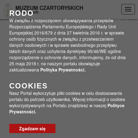
Przejdź do menu
Przejdź do stopki strony
Przejdź do głównej treści strony
DEKLARACJA DOSTĘPNOŚCI
MUZEUM CZARTORYSKICH
Togg
RODO
w Puławach
navig
W związku z rozpoczęciem obowiązywania przepisów
Rozporządzenia Parlamentu Europejskiego i Rady Unii
Europejskiej 2016/679 z dnia 27 kwietnia 2016 r. w sprawie
ochrony osób fizycznych w związku z przetwarzaniem
danych osobowych i w sprawie swobodnego przepływu
takich danych oraz uchylenia dyrektywy 95/46/WE ogólne
rozporządzenie o ochronie danych, informujemy, że od dnia
25 maja 2018 r. na naszym portalu obowiązuje
zaktualizowana
Polityka Prywatności.
COOKIES
Nasz Portal wykorzytuje pliki cookies w celu dostosowania
portalu do potrzeb użytkownika. Więcej informacji o cookies
wykorzystywanych na Portalu znajdziesz w naszej
Polityce
Prywatności.
Zgadzam się