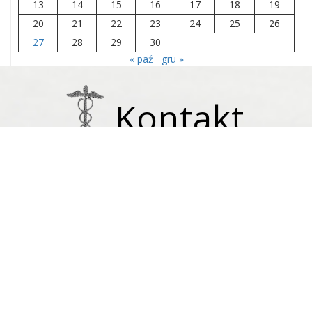
13
14
15
16
17
18
19
20
21
22
23
24
25
26
27
28
29
30
« paź
gru »
Kontakt
ADRES
ul. Czartoryskich 8, 24-100 Puławy
NUMER TELEFONU
(81) 888 44 11
ADRES E-MAIL
administracja@muzeumczartoryskich.pulawy.pl