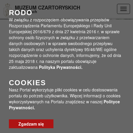
Przejdź do menu
Przejdź do stopki strony
Przejdź do głównej treści strony
DEKLARACJA DOSTĘPNOŚCI
MUZEUM CZARTORYSKICH
Togg
RODO
w Puławach
navig
W związku z rozpoczęciem obowiązywania przepisów
Rozporządzenia Parlamentu Europejskiego i Rady Unii
Europejskiej 2016/679 z dnia 27 kwietnia 2016 r. w sprawie
ochrony osób fizycznych w związku z przetwarzaniem
danych osobowych i w sprawie swobodnego przepływu
takich danych oraz uchylenia dyrektywy 95/46/WE ogólne
rozporządzenie o ochronie danych, informujemy, że od dnia
25 maja 2018 r. na naszym portalu obowiązuje
zaktualizowana
Polityka Prywatności.
COOKIES
Nasz Portal wykorzytuje pliki cookies w celu dostosowania
portalu do potrzeb użytkownika. Więcej informacji o cookies
wykorzystywanych na Portalu znajdziesz w naszej
Polityce
Prywatności.
Zgadzam się