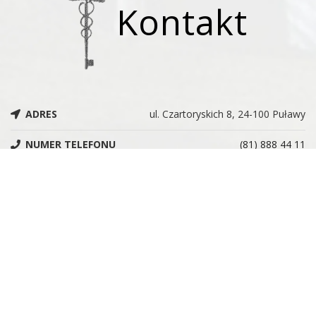
Kontakt
ADRES
ul. Czartoryskich 8, 24-100 Puławy
NUMER TELEFONU
(81) 888 44 11
ADRES E-MAIL
administracja@muzeumczartoryskich.pulawy.pl
NIP
7162819828
REGON
366215955