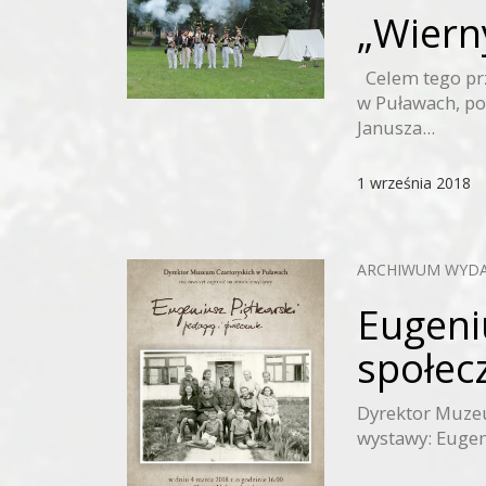
„Wiern
Celem tego pr
w Puławach, p
Janusza...
1 września 2018
ARCHIWUM WYD
Eugeni
społec
Dyrektor Muzeu
wystawy: Eugeni