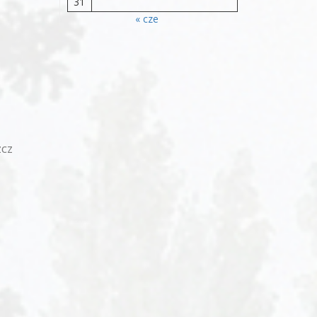
31
« cze
zcz