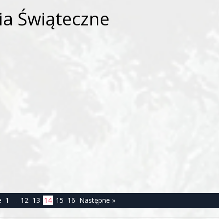
ia Świąteczne
e
1
…
12
13
14
15
16
Następne »