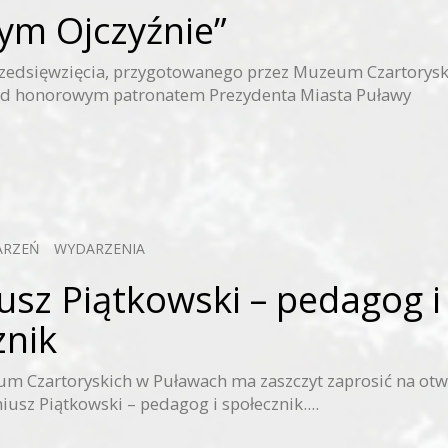
ym Ojczyźnie”
zedsięwzięcia, przygotowanego przez Muzeum Czartorysk
od honorowym patronatem Prezydenta Miasta Puławy
ARZEŃ
WYDARZENIA
usz Piątkowski – pedagog i
znik
m Czartoryskich w Puławach ma zaszczyt zaprosić na otw
usz Piątkowski – pedagog i społecznik....