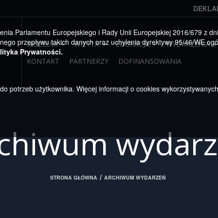
DEKLA
a Parlamentu Europejskiego i Rady Unii Europejskiej 2016/679 z dnia
ego przepływu takich danych oraz uchylenia dyrektywy 95/46/WE ogól
MUZEUM
WIZYTA
EDUKACJA
WYDARZENIA
lityka Prywatności.
KONTAKT
PARTNERZY
DOFINANSOWANIA
u do potrzeb użytkownika. Więcej informacji o cookies wykorzystywanyc
chiwum wydar
/
STRONA GŁÓWNA
ARCHIWUM WYDARZEŃ