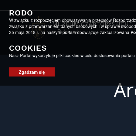
Przejdź do menu
Przejdź do stopki strony
Przejdź do głównej treści strony
RODO
W związku z rozpoczęciem obowiązywania przepisów Rozporządzeni
MUZEUM CZARTORYSKICH
związku z przetwarzaniem danych osobowych i w sprawie swobodn
w Puławach
25 maja 2018 r. na naszym portalu obowiązuje zaktualizowana
Po
COOKIES
Nasz Portal wykorzytuje pliki cookies w celu dostosowania portal
Zgadzam się
Ar