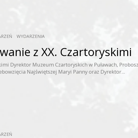
ARZEŃ
WYDARZENIA
wanie z XX. Czartoryskimi
skimi Dyrektor Muzeum Czartoryskich w Puławach, Probos
ebowzięcia Najświętszej Maryi Panny oraz Dyrektor...
ARZEŃ