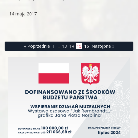
14 maja 2017
« Poprzednie
1
…
13
14
15
16
Następne »