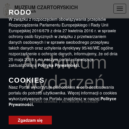
Przejdź do menu
Przejdź do stopki strony
Przejdź do głównej treści strony
DEKLARACJA DOSTĘPNOŚCI
MUZEUM CZARTORYSKICH
Togg
RODO
w Puławach
navig
W związku z rozpoczęciem obowiązywania przepisów
Rozporządzenia Parlamentu Europejskiego i Rady Unii
Europejskiej 2016/679 z dnia 27 kwietnia 2016 r. w sprawie
ochrony osób fizycznych w związku z przetwarzaniem
danych osobowych i w sprawie swobodnego przepływu
takich danych oraz uchylenia dyrektywy 95/46/WE ogólne
Archiwum
rozporządzenie o ochronie danych, informujemy, że od dnia
25 maja 2018 r. na naszym portalu obowiązuje
zaktualizowana
Polityka Prywatności.
wydarzeń
COOKIES
Nasz Portal wykorzytuje pliki cookies w celu dostosowania
portalu do potrzeb użytkownika. Więcej informacji o cookies
wykorzystywanych na Portalu znajdziesz w naszej
Polityce
/
STRONA GŁÓWNA
ARCHIWUM WYDARZEŃ
Prywatności.
Zgadzam się