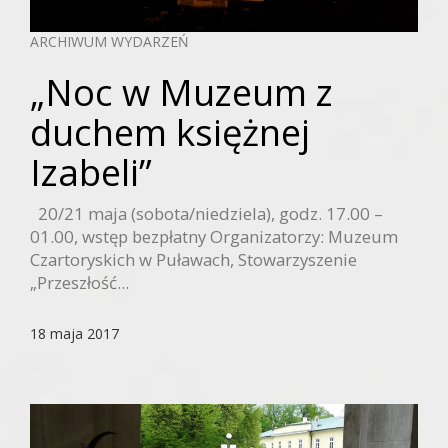
ARCHIWUM WYDARZEŃ
„Noc w Muzeum z
duchem księżnej
Izabeli”
20/21 maja (sobota/niedziela), godz. 17.00 –
01.00, wstęp bezpłatny Organizatorzy: Muzeum
Czartoryskich w Puławach, Stowarzyszenie
„Przeszłość...
18 maja 2017