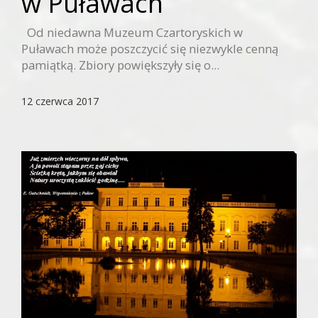
w Puławach
Od niedawna Muzeum Czartoryskich w
Puławach może poszczycić się niezwykle cenną
pamiątką. Zbiory powiększyły się o...
12 czerwca 2017