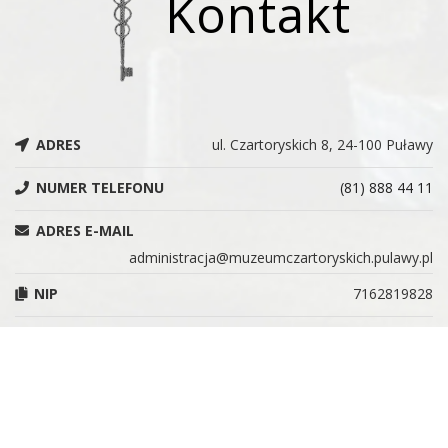
Kontakt
ADRES
ul. Czartoryskich 8, 24-100 Puławy
NUMER TELEFONU
(81) 888 44 11
ADRES E-MAIL
administracja@muzeumczartoryskich.pulawy.pl
NIP
7162819828
REGON
366215955