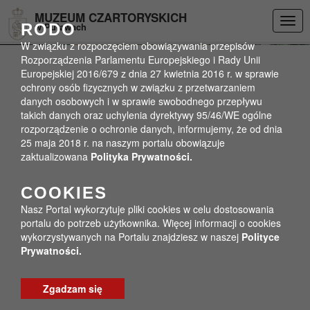
Przejdź do menu
Przejdź do stopki strony
Przejdź do głównej treści strony
DEKLARACJA DOSTĘPNOŚCI
MUZEUM CZARTORYSKICH
Togg
RODO
w Puławach
navig
W związku z rozpoczęciem obowiązywania przepisów
Rozporządzenia Parlamentu Europejskiego i Rady Unii
Europejskiej 2016/679 z dnia 27 kwietnia 2016 r. w sprawie
ochrony osób fizycznych w związku z przetwarzaniem
danych osobowych i w sprawie swobodnego przepływu
takich danych oraz uchylenia dyrektywy 95/46/WE ogólne
rozporządzenie o ochronie danych, informujemy, że od dnia
25 maja 2018 r. na naszym portalu obowiązuje
zaktualizowana
Polityka Prywatności.
COOKIES
Nasz Portal wykorzytuje pliki cookies w celu dostosowania
portalu do potrzeb użytkownika. Więcej informacji o cookies
wykorzystywanych na Portalu znajdziesz w naszej
Polityce
Prywatności.
Zgadzam się