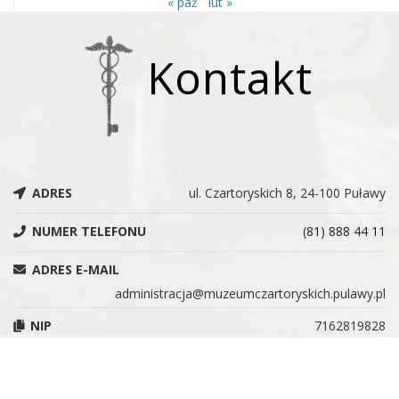
« paź
lut »
Kontakt
ADRES
ul. Czartoryskich 8, 24-100 Puławy
NUMER TELEFONU
(81) 888 44 11
ADRES E-MAIL
administracja@muzeumczartoryskich.pulawy.pl
NIP
7162819828
REGON
366215955