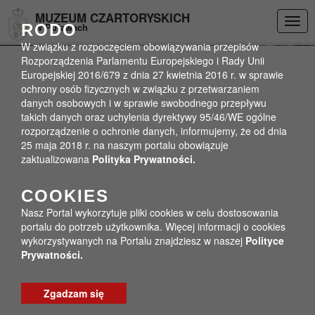
Przejdź do menu
Przejdź do stopki strony
Przejdź do głównej treści strony
DEKLARACJA DOSTĘPNOŚCI
MUZEUM CZARTORYSKICH
Togg
RODO
w Puławach
navig
W związku z rozpoczęciem obowiązywania przepisów
Rozporządzenia Parlamentu Europejskiego i Rady Unii
Europejskiej 2016/679 z dnia 27 kwietnia 2016 r. w sprawie
ochrony osób fizycznych w związku z przetwarzaniem
danych osobowych i w sprawie swobodnego przepływu
takich danych oraz uchylenia dyrektywy 95/46/WE ogólne
rozporządzenie o ochronie danych, informujemy, że od dnia
25 maja 2018 r. na naszym portalu obowiązuje
zaktualizowana
Polityka Prywatności.
COOKIES
Nasz Portal wykorzytuje pliki cookies w celu dostosowania
portalu do potrzeb użytkownika. Więcej informacji o cookies
wykorzystywanych na Portalu znajdziesz w naszej
Polityce
Prywatności.
Zgadzam się