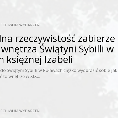
ARCHIWUM WYDARZEŃ
lna rzeczywistość zabierze
wnętrza Świątyni Sybilli w
 księżnej Izabeli
do Świątyni Sybilli w Puławach ciężko wyobrazić sobie jak
 to wnętrze w XIX...
ARCHIWUM WYDARZEŃ