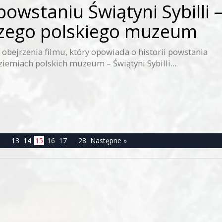
powstaniu Świątyni Sybilli 
zego polskiego muzeum
obejrzenia filmu, który opowiada o historii powstania
iemiach polskich muzeum – Świątyni Sybilli...
…
13
14
15
16
17
…
28
Następne »