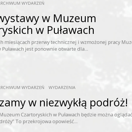
ARCHIWUM WYDARZEŃ
wystawy w Muzeum
ryskich w Puławach
h miesiącach przerwy technicznej i wzmożonej pracy Mu
 Puławach jest ponownie otwarte dla...
ARCHIWUM WYDARZEŃ
WYDARZENIA
zamy w niezwykłą podróż!
 Muzeum Czartoryskich w Puławach będzie można ogląda
róży” To przekrojowa opowieść...