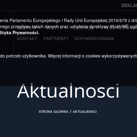
DEKLA
a Parlamentu Europejskiego i Rady Unii Europejskiej 2016/679 z dnia
ego przepływu takich danych oraz uchylenia dyrektywy 95/46/WE ogól
MUZEUM
WIZYTA
EDUKACJA
WYDARZENIA
lityka Prywatności.
KONTAKT
PARTNERZY
DOFINANSOWANIA
u do potrzeb użytkownika. Więcej informacji o cookies wykorzystywanyc
Aktualnosci
/
STRONA GŁÓWNA
AKTUALNOSCI