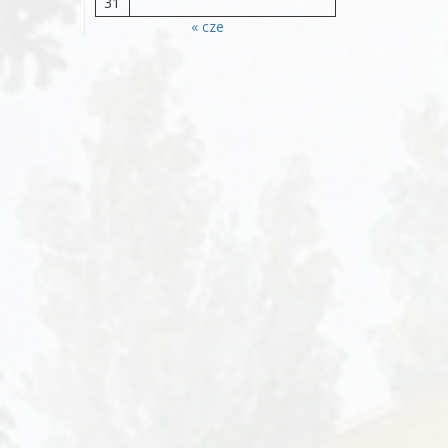
31
« cze