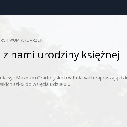
ARCHIWUM WYDARZEŃ
 z nami urodziny księżnej
uławy i Muzeum Czartoryskich w Puławach zapraszają dzie
kich szkół do wzięcia udziału...