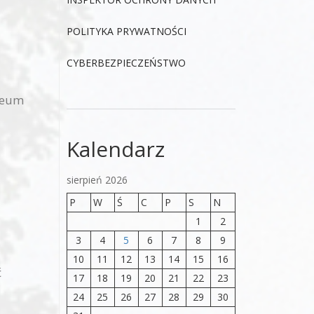
POLITYKA PRYWATNOŚCI
CYBERBEZPIECZEŃSTWO
zeum
Kalendarz
sierpień 2026
P
W
Ś
C
P
S
N
1
2
3
4
5
6
7
8
9
10
11
12
13
14
15
16
ć
17
18
19
20
21
22
23
24
25
26
27
28
29
30