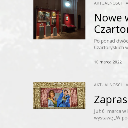
AKTUALNOSCI
Nowe 
Czarto
Po ponad dwóc
Czartoryskich w
10 marca 2022
AKTUALNOSCI
Zapras
Już 6 marca w
wystawę „W pod