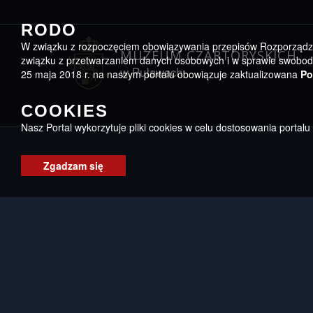
Przejdź do menu
Przejdź do stopki strony
Przejdź do głównej treści strony
RODO
W związku z rozpoczęciem obowiązywania przepisów Rozporządzeni
MUZEUM CZARTORYSKICH
związku z przetwarzaniem danych osobowych i w sprawie swobodn
w Puławach
25 maja 2018 r. na naszym portalu obowiązuje zaktualizowana
Po
COOKIES
Nasz Portal wykorzytuje pliki cookies w celu dostosowania portal
Zgadzam się